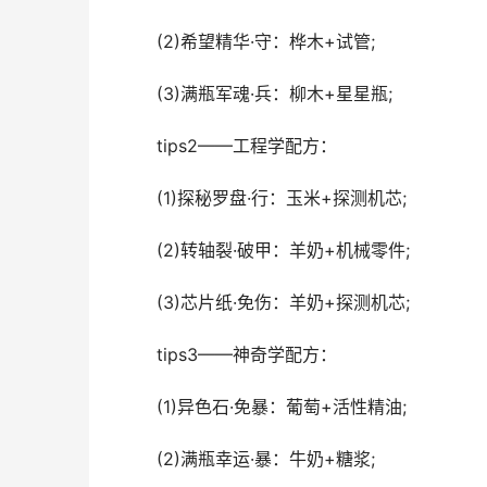
(2)希望精华·守：桦木+试管;
(3)满瓶军魂·兵：柳木+星星瓶;
tips2——工程学配方：
(1)探秘罗盘·行：玉米+探测机芯;
(2)转轴裂·破甲：羊奶+机械零件;
(3)芯片纸·免伤：羊奶+探测机芯;
tips3——神奇学配方：
(1)异色石·免暴：葡萄+活性精油;
(2)满瓶幸运·暴：牛奶+糖浆;