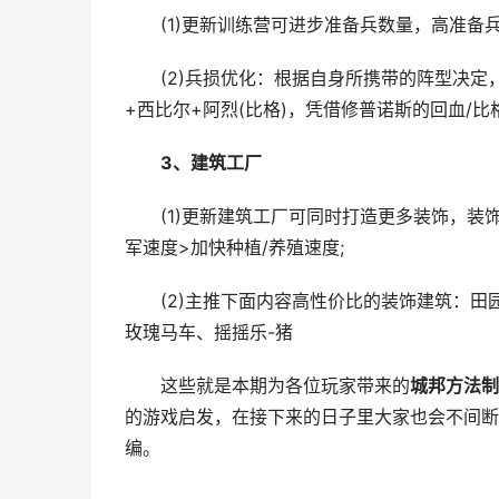
(1)更新训练营可进步准备兵数量，高准备兵
(2)兵损优化：根据自身所携带的阵型决定
+西比尔+阿烈(比格)，凭借修普诺斯的回血/
3
、建筑工厂
(1)更新建筑工厂可同时打造更多装饰，装饰
军速度>加快种植/养殖速度;
(2)主推下面内容高性价比的装饰建筑：田
玫瑰马车、摇摇乐-猪
这些就是本期为各位玩家带来的
城邦方法制
的游戏启发，在接下来的日子里大家也会不间断
编。