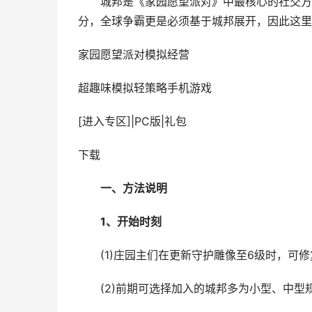
城邦是《家园愿望派对》中最核心的社交方法
分，全球争霸更是必须基于城邦展开，因此这里
家园愿望派对
模拟经营
超趣味模拟轻策略手机游戏
[进入专区]
|
PC版
|
礼包
下载
一、方法说明
1
、开始时刻
(1)庄园主们在更新守护雕像至6级时，可修
(2)前期可选择加入的城邦多为小型、中型规