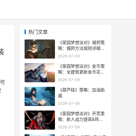
热门文章
《家园梦想派对》城邦策
略：城邦方法规则详细解
装
答 家园梦想派对下载安装
2026-07-09
《家园梦想派对》金币策
略：全建筑更新金币花费
家园梦想派对5个培养攻
2026-07-09
可
略
《葫芦娃》策略：加油助
家
威
2026-07-09
《家园梦想派对》开荒策
略：新人战力提高&阵型
组合主推 家园梦想派对下
2026-07-09
载安装