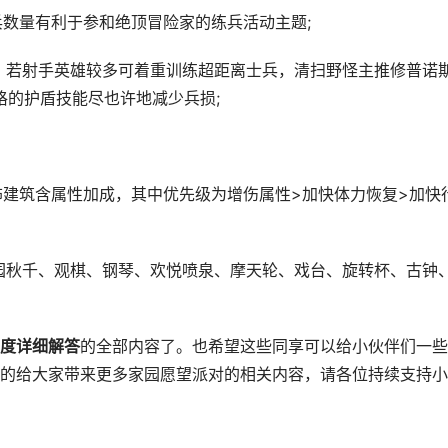
数量有利于参和绝顶冒险家的练兵活动主题;
，若射手英雄较多可着重训练超距离士兵，清扫野怪主推修普诺
比格的护盾技能尽也许地减少兵损;
建筑含属性加成，其中优先级为增伤属性>加快体力恢复>加快
园秋千、观棋、钢琴、欢悦喷泉、摩天轮、戏台、旋转杯、古钟
度详细解答
的全部内容了。也希望这些同享可以给小伙伴们一些
的给大家带来更多家园愿望派对的相关内容，请各位持续支持小