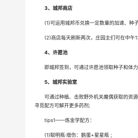
3
、城邦商店
(1)可运用城邦币兑换一定数量的加速、种子
(2)商店每天刷新两次，庄园主们可在中午12
4
、许愿池
即城邦签到，可通过许愿池领取种子和体力资
5
、城邦实验室
可通过种植、击败野外机关魔偶获取的资源进行
寻觅配方可解开更多药剂;
tips1——炼金学配方：
(1)聪明瓶·增伤：鹅蛋+星星瓶 ;