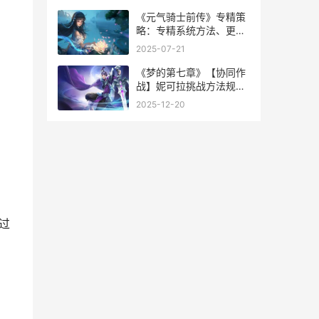
《元气骑士前传》专精策
略：专精系统方法、更新
策略详细解答 元气骑士前
2025-07-21
传黑暗骑士怎么合成
《梦的第七章》【协同作
战】妮可拉挑战方法规则
详细解答 梦的第七章游戏
2025-12-20
官网
过