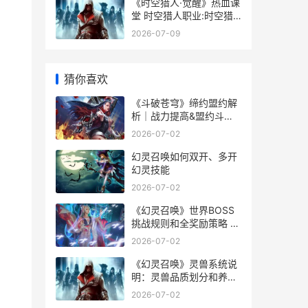
《时空猎人·觉醒》热血课
堂 时空猎人职业:时空猎
人官网
2026-07-09
猜你喜欢
《斗破苍穹》缔约盟约解
析｜战力提高&盟约斗者
主推 斗破苍穹帝
2026-07-02
幻灵召唤如何双开、多开
幻灵技能
2026-07-02
《幻灵召唤》世界BOSS
挑战规则和全奖励策略 幻
灵是什么游戏
2026-07-02
《幻灵召唤》灵兽系统说
明：灵兽品质划分和养成
诀窍详细解答 幻灵是一款
2026-07-02
什么样的游戏