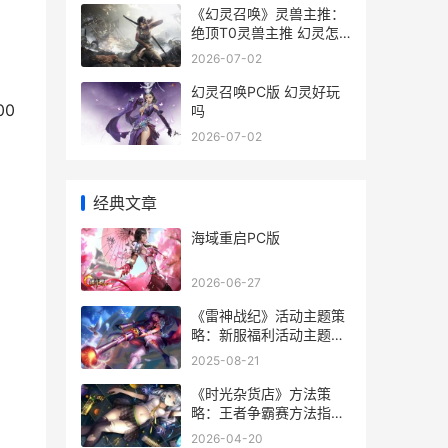
《幻灵召唤》灵兽主推：
绝顶T0灵兽主推 幻灵怎
么玩的
2026-07-02
幻灵召唤PC版 幻灵好玩
0
吗
2026-07-02
经典文章
海域重启PC版
2026-06-27
《雷神战纪》活动主题策
略：新服福利活动主题方
法盘点 雷神战记修复版下
2025-08-21
载
《时光杂货店》方法策
略：王者争霸赛方法指导
时光杂货店攻略
2026-04-20