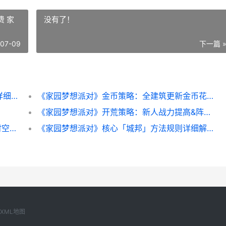
 家
没有了！
-07-09
下一篇 
《家园梦想派对》城邦策略：城邦方法规则详细解答 家园梦想派对下载安装
《家园梦想派对》金币策略：全建筑更新金币花费 家园梦想派对5个培养攻略
《家园梦想派对》开荒策略：新人战力提高&阵型组合主推 家园梦想派对下载安装
《时空猎人·觉醒》热血课堂 时空猎人职业:时空猎人官网
《家园梦想派对》核心「城邦」方法规则详细解答 梦想家园hgi
XML地图