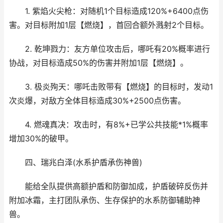
1. 紫焰火尖枪：对随机1个目标造成120%+6400点伤
害。对目标附加1层【燃烧】，首回合额外溅射2个目标。
2. 乾坤戮力：友方单位攻击后，哪吒有20%概率进行
协战，对目标造成50%的伤害并附加1层【燃烧】。
3. 极炎殉天：哪吒击败带有【燃烧】的目标时，发动1
次炎爆，对敌方全体目标造成30%+2500点伤害。
4. 燃魂真决：攻击时，有8%+已学公共技能*1%概率
增加30%的破甲。
四、瑞兆白泽(水系护盾承伤神兽)
能给全队提供高额护盾和防御加成，护盾破碎反伤并
附加冰霜，主打团队承伤、生存保护的水系防御辅助神
兽。