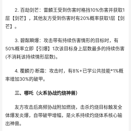
2. 百劫剑芒：雷麟王受到伤害时格挡10%伤害并获取1
层【剑芒】，其他友方受到伤害时有20%概率获取1层【剑
芒】。
3. 碧粼瞬爆：攻击带有持续伤害情形的目标时，有
50%概率立即【引爆】1次该目标身上层数最多的持续伤害
(不消耗该持续情形层数)。
4. 覆麟刃·断霜：攻击时，有8%+已学公共技能*1%概
率增加30%的破甲。
三、哪吒（火系协战灼烧神兽）
友方攻击后高频协战附加燃烧，击杀灼烧目标触发全
体爆发炎爆，自带破甲增幅，是火系持续灼烧体系核心输
出神兽。