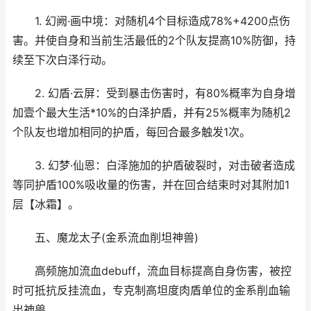
1. 幻阙·画中境：对随机4个目标造成78%+4200点伤
害。并使自身和当前生活最低的2个队友提高10%防御，持
续至下次白泽行动。
2. 幻盾·云屏：受到暴击伤害时，有80%概率为自身增
加壹个最大生活*10%的白泽护盾，并有25%概率为随机2
个队友也增加相同的护盾，每回合最多触发1次。
3. 幻梦·仙恩：白泽施加的护盾破裂时，对击破者造成
等同护盾100%吸收量的伤害，并在回合结束时对其附加1
层【冰霜】。
五、魔龙太子(金系流血削坦神兽)
高频施加流血debuff，流血目标提高自身伤害，被控
时可抵抗反挂流血，专克制高坦度肉盾单位的金系削血输
出神兽。