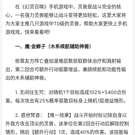
在《幻灵召唤》手机游戏中，灵兽是战斗完全的核
心，一名强力灵兽能够让战斗变得更加轻松，这里大家将
为大家主推几只游戏中T0级的灵兽，帮助大家更快上手机
游戏戏，快来看看吧!
一、魔·金蝉子（木系续航辅助神兽）
依靠友方阵亡叠加渡难层数获取群体治疗和溅射输
出，第二回合可额外行动驱散增益，兼顾续航和功能性输
出的木系辅助神兽。
1. 无间往生咒：对随机1个目标造成102%+5400点伤
害。每次攻击有25%概率驱散目标身上随机1层增益情形。
2. 惑世梵音：【唯一效果】战斗开始时标记除自身以
外我方攻击顶尖的灵兽，该单位在第2回合行动后解除控制
情形，随后【额外行动】1次，造成40%的伤害。该技能每