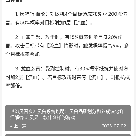
1. 屠神斩·血影：对随机4个目标造成78%+4200点伤
害。有50%概率对目标附加1层【流血】。
2. 血雾千影：攻击时，有15%概率进步自身20%伤
害。攻击目标带有【流血】情形时，触发概率提高5%，多
个目标概率叠加。
3. 龙血玄黄：受到控制时，有30%概率抵抗并使对方
附加2层【流血】。若目标攻击时带有【流血】，则抵抗概
率翻倍。
《幻灵召唤》灵兽系统说明：灵兽品质划分和养成诀窍详
细解答 幻灵是一款什么样的游戏
« 上一篇
2026-07-02