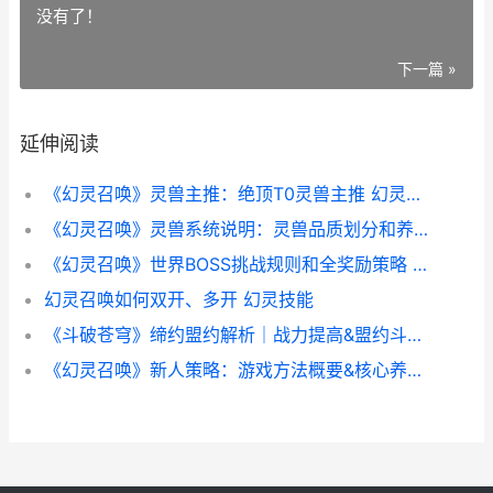
没有了！
下一篇 »
延伸阅读
《幻灵召唤》灵兽主推：绝顶T0灵兽主推 幻灵怎么玩的
《幻灵召唤》灵兽系统说明：灵兽品质划分和养成诀窍详细解答 幻灵是一款什么样的游戏
《幻灵召唤》世界BOSS挑战规则和全奖励策略 幻灵是什么游戏
幻灵召唤如何双开、多开 幻灵技能
《斗破苍穹》缔约盟约解析｜战力提高&盟约斗者主推 斗破苍穹帝
《幻灵召唤》新人策略：游戏方法概要&核心养成机制说明 幻灵ol