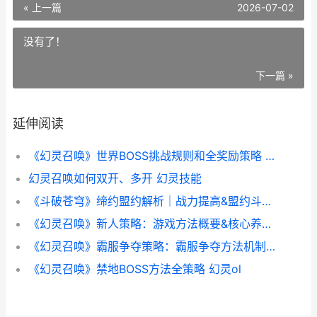
« 上一篇
2026-07-02
没有了！
下一篇 »
延伸阅读
《幻灵召唤》世界BOSS挑战规则和全奖励策略 幻灵是什么游戏
幻灵召唤如何双开、多开 幻灵技能
《斗破苍穹》缔约盟约解析｜战力提高&盟约斗者主推 斗破苍穹帝
《幻灵召唤》新人策略：游戏方法概要&核心养成机制说明 幻灵ol
《幻灵召唤》霸服争夺策略：霸服争夺方法机制详细解答 幻灵怎么样
《幻灵召唤》禁地BOSS方法全策略 幻灵ol