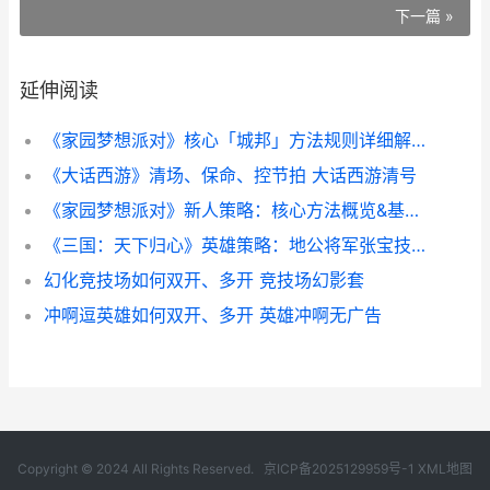
下一篇 »
延伸阅读
《家园梦想派对》核心「城邦」方法规则详细解答 梦想家园hgi
《大话西游》清场、保命、控节拍 大话西游清号
《家园梦想派对》新人策略：核心方法概览&基础养成、经营机制说明 家园梦想派对5个培养攻略
《三国：天下归心》英雄策略：地公将军张宝技能机制和阵型方法解析 三国天下归心
幻化竞技场如何双开、多开 竞技场幻影套
冲啊逗英雄如何双开、多开 英雄冲啊无广告
Copyright © 2024 All Rights Reserved.
京ICP备2025129959号-1
XML地图