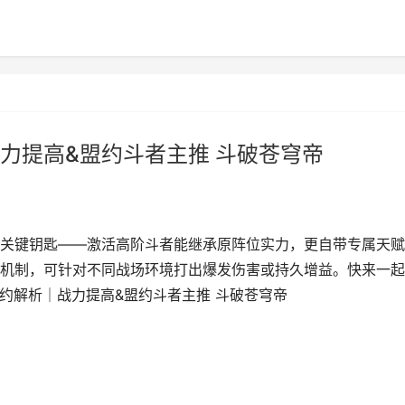
力提高&盟约斗者主推 斗破苍穹帝
关键钥匙——激活高阶斗者能继承原阵位实力，更自带专属天赋
机制，可针对不同战场环境打出爆发伤害或持久增益。快来一起
约解析｜战力提高&盟约斗者主推 斗破苍穹帝