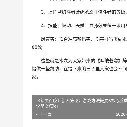
3、上阵盟约斗者会继承原阵位斗者的等级
4、技能、被动、天赋、血脉效果统一采用
风尊者：适合冲高额伤害、伤害排行类副本，
88%;
这些就是本次为大家带来的
《斗破苍穹》缔
提供一些帮助，在接下来的日子里大家也会不间
家。
《幻灵召唤》新人策略：游戏方法概要&核心养
说明 幻灵ol
« 上一篇
2026