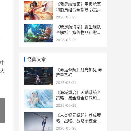
《我是航海家》甲板舱室
和船员组合全指导 我是航
海家攻略
2026-06-25
《我是航海家》野生舰队
全解析：掉落物品和缴获
船只指导 我是航海家游戏
幅
2026-06-25
攻略
经典文章
中
《命运圣契》月光加冕 命
大
运星圣祠
2025-07-21
《海域重启》天赋系统全
策略：黑金紫金获取和防
御塔科技详细解答 海域重
2026-06-29
叠怎么划分
《人类纪元崛起》养成策
»
略：战略、战略系统全解
析 人类纪元游戏
2026-05-28