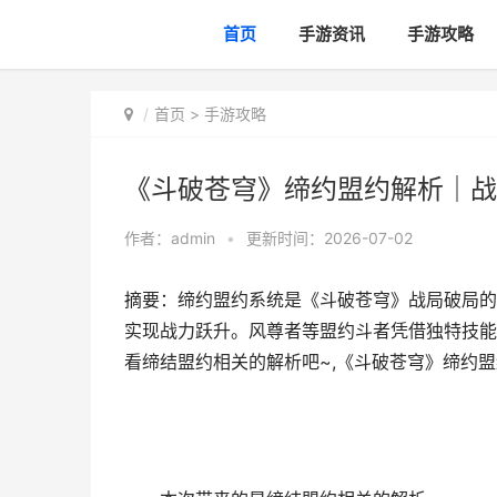
首页
手游资讯
手游攻略
首页
>
手游攻略
《斗破苍穹》缔约盟约解析｜战
作者：
admin
•
更新时间：2026-07-02
摘要：缔约盟约系统是《斗破苍穹》战局破局的
实现战力跃升。风尊者等盟约斗者凭借独特技能
看缔结盟约相关的解析吧~,《斗破苍穹》缔约盟