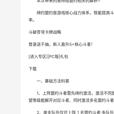
本次带来的是缔结盟约相关的解析~
缔约盟约是游戏核心战力体系，既能提高斗气
率。
斗破苍穹
卡牌战略
登录送千抽，新人直升S+核心斗者！
[进入专区]
|
PC版
|
礼包
下载
一、基础方法科普
1、上阵盟约斗者需先缔约激活，激活不同盟
望等级能解开对应斗者、同时激活多名盟约斗者
2、单支队伍仅可上阵 1 名盟约斗者;多队