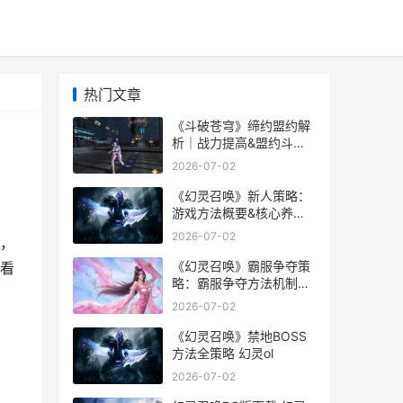
热门文章
《斗破苍穹》缔约盟约解
析｜战力提高&盟约斗者
主推 斗破苍穹帝
2026-07-02
《幻灵召唤》新人策略：
游戏方法概要&核心养成
机制说明 幻灵ol
2026-07-02
，
《幻灵召唤》霸服争夺策
看
略：霸服争夺方法机制详
细解答 幻灵怎么样
2026-07-02
《幻灵召唤》禁地BOSS
方法全策略 幻灵ol
2026-07-02