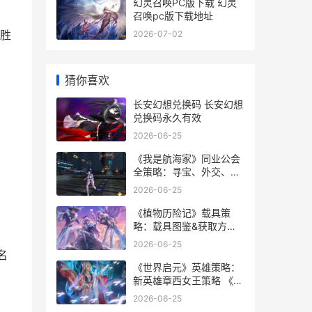
幻灵召唤PC版下载 幻灵
召唤pc版下载地址
胜
2026-07-02
猜你喜欢
长安幻想兑换码 长安幻想
兑换码永久有效
2026-06-25
《我是航海家》同业公会
全策略：寻宝、外交、通
缉一键掌握 我是航海家贴
2026-06-25
吧
《植物历险记》载具策
略：载具图鉴&获取方式
详细解答 植物王国历险记
2026-06-25
故事
名
《世界启元》英雄策略：
新英雄章西女王策略 《世
界启元》英文翻译
2026-06-25