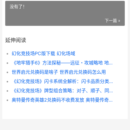
没有了！
下一篇 »
延伸阅读
幻化竞技场PC版下载 幻化场域
《地牢猎手6》方法探秘——远征・攻城略地 地牢猎手6激活码是多少
世界启元兑换码是啥子 世界启元兑换码怎么用
《幻化竞技场》闪卡系统全解析：闪卡品质分类和选择策略 魔兽世界竞技场幻化
《幻化竞技场》牌型组合策略：对子、顺子、同花顺羁绊策略 幻化场域
奥特曼传奇英雄2兑换码不收费发放 奥特曼传奇英雄二