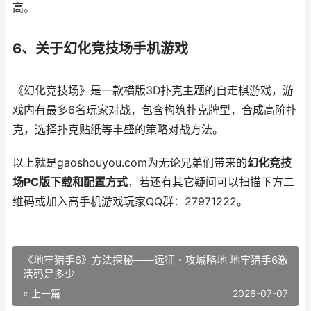
高。
6、关于幻化竞技场手机游戏
《幻化竞技场》是一款横版3D扑克主题的自走棋游戏，游
戏内有最多6名玩家对战，包含构筑扑克牌型，合成高阶扑
克，选择扑克贴纸等丰盛的策略对战方法。
以上就是gaoshouyou.com为无论兄弟们带来的
幻化竞技
场PC版下载和配置方式
，若还有其它疑问可以扫描下方二
维码或加入高手机游戏玩家QQ群：27971222。
《地牢猎手6》方法探秘——远征・攻城略地 地牢猎手6激
活码是多少
« 上一篇
2026-07-07