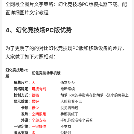
全网最全图片文字策略：幻化竞技场PC版模拟器下载、配
置详细图片文字教程
4、幻化竞技场PC版优势
为了更明了的的对比幻化竞技场PC版和移动设备的差异，
大家做了如下对照相对：
幻化竞技场PC
幻化竞技场手机版
版
屏幕尺寸：
大
通常5-6寸
网络稳定：
可接有线
断断续续
控制方式：
很强
胡萝卜大的手指点在比胡萝卜还小的屏幕上
显示效果：
最好
人脸都看不见
卡顿：
很少
没见流畅过
发热：
空间很足
手都烫红了
外设：
全部支持
手机你给我接个看看
一键定位：
一键操作
不支持
脚本支持：
多
没听过