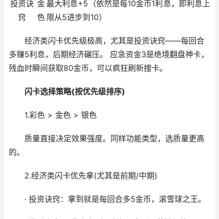
投资诀
金
最大利息+5（依然是每10金币1利息，即利息上
窍
色
限从5进步到10）
经济类闪卡优先级极高，尤其是投资诀窍——每回合
多赚5利息，后期经济碾压。 应急资金3是绝境翻盘神卡，
残血时瞬间获取80金币，可以疯狂刷新搜卡。
闪卡选择策略(按优先级排序)
1.彩色 > 金色 > 银色
质量直接决定效果强度。同样功能类型，选质量更高
的。
2.经济类闪卡优先拿(尤其是前期/中期)
· 投资诀窍：拿到就是每回合多5金币，滚雪球之王。