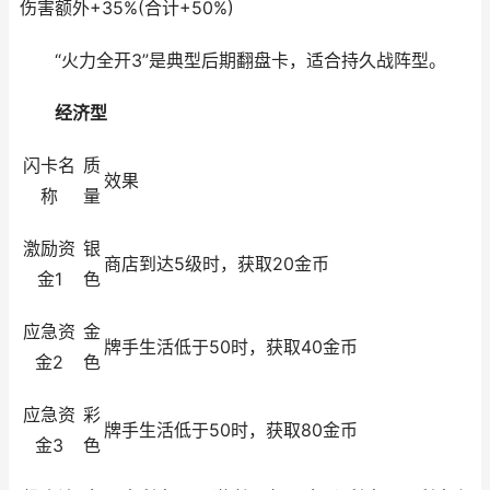
伤害额外+35%(合计+50%)
“火力全开3”是典型后期翻盘卡，适合持久战阵型。
经济型
闪卡名
质
效果
称
量
激励资
银
商店到达5级时，获取20金币
金1
色
应急资
金
牌手生活低于50时，获取40金币
金2
色
应急资
彩
牌手生活低于50时，获取80金币
金3
色