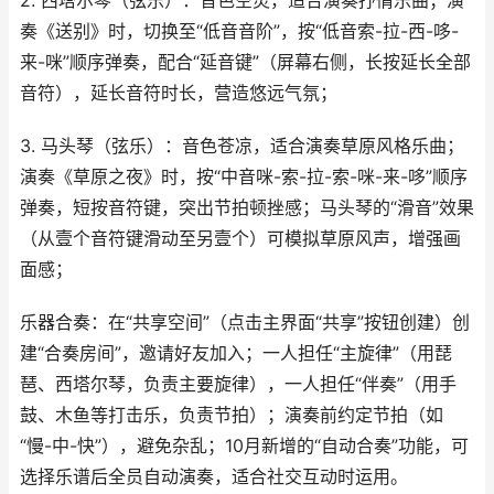
2. 西塔尔琴（弦乐）：音色空灵，适合演奏抒情乐曲；演
奏《送别》时，切换至“低音音阶”，按“低音索-拉-西-哆-
来-咪”顺序弹奏，配合“延音键”（屏幕右侧，长按延长全部
音符），延长音符时长，营造悠远气氛；
3. 马头琴（弦乐）：音色苍凉，适合演奏草原风格乐曲；
演奏《草原之夜》时，按“中音咪-索-拉-索-咪-来-哆”顺序
弹奏，短按音符键，突出节拍顿挫感；马头琴的“滑音”效果
（从壹个音符键滑动至另壹个）可模拟草原风声，增强画
面感；
乐器合奏：在“共享空间”（点击主界面“共享”按钮创建）创
建“合奏房间”，邀请好友加入；一人担任“主旋律”（用琵
琶、西塔尔琴，负责主要旋律），一人担任“伴奏”（用手
鼓、木鱼等打击乐，负责节拍）；演奏前约定节拍（如
“慢-中-快”），避免杂乱；10月新增的“自动合奏”功能，可
选择乐谱后全员自动演奏，适合社交互动时运用。