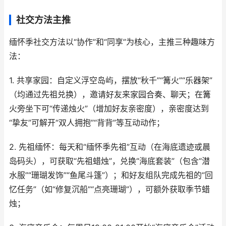
社交方法主推
缅怀季社交方法以“协作”和“同享”为核心，主推三种趣味方
法：
1. 共享家园：自定义浮空岛屿，摆放“秋千”“篝火”“乐器架”
（均通过先祖兑换），邀请好友来家园合奏、聊天；在篝
火旁坐下可“传递烛火”（增加好友亲密度），亲密度达到
“挚友”可解开“双人拥抱”“背背”等互动动作；
2. 先祖缅怀：每天和“缅怀季先祖”互动（在海底遗迹或晨
岛码头），可获取“先祖蜡烛”，兑换“海底套装”（包含“潜
水服”“珊瑚发饰”“鱼尾斗篷”）；和好友组队完成先祖的“回
忆任务”（如“修复沉船”“点亮珊瑚”），可额外获取季节蜡
烛；