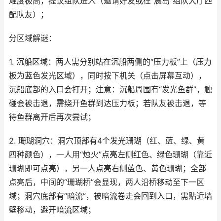
难度极高，提议组队进入（邀请好友或在“晨岛”组队大厅匹
配队友）；
分区域解谜：
1. 沉船区域：两人需分别站在沉船两侧的“压力板”上（压力
板为蓝色发光区域），同时按下机关（点击屏幕互动），
沉船底部的入口会打开；注意：沉船周围有“发光鱼群”，触
碰会被击退，需绕开鱼群到达压力板；若队友被击退，等
待鱼群离开后再次尝试；
2. 珊瑚洞穴：洞穴顶部有4个发光珊瑚（红、蓝、绿、黄
四种颜色），一人用“烛火”点亮左侧红色、绿色珊瑚（靠近
珊瑚即可点亮），另一人点亮右侧蓝色、黄色珊瑚；全部
点亮后，中间的“珊瑚桥”会显现，两人沿桥移动至下一区
域；洞穴底部有“暗流”，被暗流卷走会回到入口，需贴近墙
壁移动，避开暗流区域；