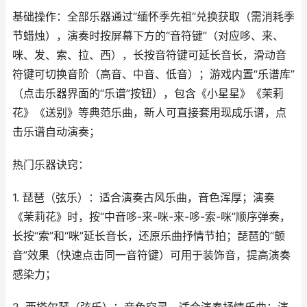
基础操作：全部乐器通过“缅怀季先祖”兑换获取（需消耗季
节蜡烛），演奏时按屏幕下方的“音符键”（对应哆、来、
咪、发、索、拉、西），长按音符键可延长音长，滑动音
符键可切换音阶（高音、中音、低音）；游戏内置“乐谱库”
（点击乐器界面的“乐谱”按钮），包含《小星星》《茉莉
花》《送别》等典范乐曲，新人可直接套用现成乐谱，点
击乐谱自动演奏；
热门乐器诀窍：
1. 琵琶（弦乐）：适合演奏古风乐曲，音色浑厚；演奏
《茉莉花》时，按“中音哆-来-咪-来-哆-索-咪”顺序弹奏，
长按“索”和“咪”延长音长，还原乐曲抒情节拍；琵琶的“颤
音”效果（快速点击同一音符键）可用于装饰音，提高演奏
感染力；