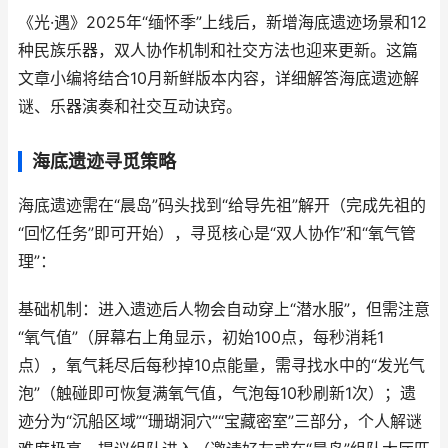
《光·遇》2025年“缅怀季”上线后，新增海底遗迹场景和12
种民族乐器，双人协作机制和社交方法也迎来更新。这篇
文章小编将结合10月新鲜版本内容，详细解答海底遗迹解
谜、乐器演奏和社交互动诀窍。
海底遗迹寻觅策略
海底遗迹需在“晨岛”码头找到“给导先祖”解开（完成先祖的
“回忆任务”即可开始），寻觅核心是“双人协作”和“氧气管
理”：
基础机制：进入遗迹后人物会自动穿上“潜水服”，但需注意
“氧气值”（屏幕右上角显示，初始100点，每秒消耗1
点），氧气耗尽后每秒掉10点能量，需寻找水中的“发光气
泡”（触碰即可恢复满氧气值，气泡每10秒刷新1次）；遗
迹分为“沉船区域”“珊瑚洞穴”“宝藏密室”三部分，个人解谜