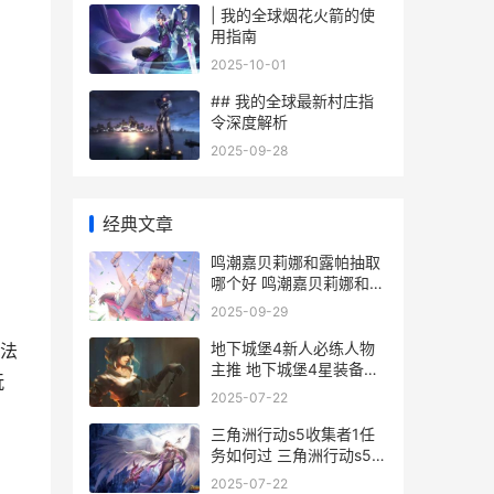
| 我的全球烟花火箭的使
用指南
2025-10-01
## 我的全球最新村庄指
令深度解析
2025-09-28
经典文章
鸣潮嘉贝莉娜和露帕抽取
哪个好 鸣潮嘉贝莉娜和约
翰马斯顿合作项目有哪些
2025-09-29
地下城堡4新人必练人物
法
主推 地下城堡4星装备图
玩
纸
2025-07-22
三角洲行动s5收集者1任
务如何过 三角洲行动s5收
集者2023最新消息
2025-07-22