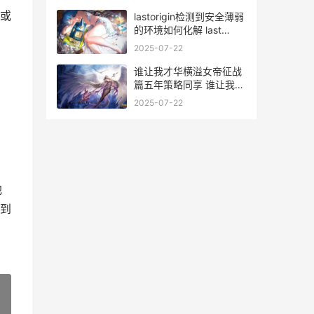
或
lastorigin检测到安全薄弱
的环境如何化解 last
origin一直加载
2025-07-22
谁让我才华横溢女帝征战
篇五年策略同享 谁让我才
华横溢六国篇攻略
2025-07-22
他
到