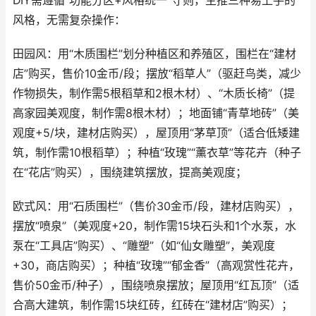
DIY需遵循“功能分区+风格统一”守则，主推三种易上手的
风格，无需复杂操作：
田园风：用“木质围栏”划分种植区和养殖区，围栏在“建材
店”购买，售价10金币/段；摆放“稻草人”（驱赶鸟类，减少
作物损失，制作需5根稻草和2根木材）、“木质长椅”（提
高家园美观度，制作需8根木材）；地面铺“青草地砖”（美
观度+5/块，建材店购买），屋顶用“茅草顶”（适合低矮建
筑，制作需10根稻草）；种植“玫瑰”“薰衣草”等花卉（种子
在“花店”购买），围绕建筑摆放，提高美观度；
欧式风：用“石质围栏”（售价30金币/段，建材店购买），
摆放“喷泉”（美观度+20，制作需15块石头和1个水泵，水
泵在“工具店”购买）、“雕塑”（如“仙女雕塑”，美观度
+30，商店购买）；种植“玫瑰”“郁金香”（高观赏性花卉，
售价50金币/种子），围绕喷泉摆放；屋顶用“红瓦顶”（适
合高大建筑，制作需15块红砖，红砖在“建材店”购买）；