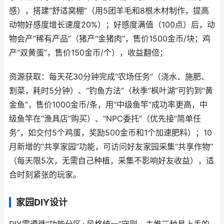
感），搭建“舒适窝棚”（用5团羊毛和8根木材制作，提高
动物好感度增长速度20%）；好感度满值（100点）后，动
物会产“稀有产品”（猪产“金猪肉”，售价1500金币/块；鸡
产“双黄蛋”，售价150金币/个），收益翻倍；
资源获取：每天花30分钟完成“农场任务”（浇水、施肥、
割菜，耗时5分钟）、“钓鱼方法”（秋季“枫叶湖”可钓到“黄
金鱼”，售价1000金币/条，用“中级鱼竿”成功率更高，中
级鱼竿在“渔具店”购买）、“NPC委托”（优先接“简单任
务”，如交付5个鸡蛋，奖励500金币和1个加速肥料）；10
月新增的“共享家园”功能，可访问好友家园采集“共享作物”
（每天限5次，无需自己种植，采集不影响好友收益），适
合时刻紧张的玩家。
家园DIY设计