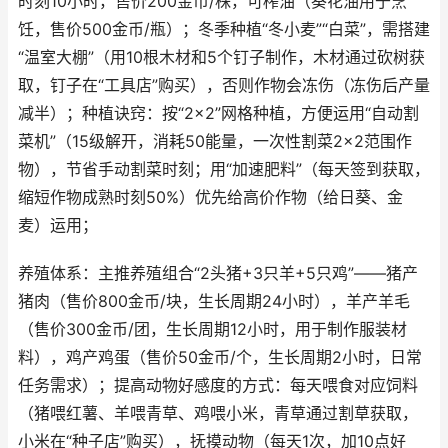
时刻10小时，售价200金币/株，可榨油（葵花油用于烹
饪，售价500金币/瓶）；冬季种植“冬小麦”“白菜”，需搭建
“温室大棚”（用10根木材和5个钉子制作，木材通过砍树获
取，钉子在“工具店”购买），否则作物会冻伤（冻伤后产量
减半）；种植诀窍：按“2×2”网格种植，方便运用“自动割
菜机”（15级解开，消耗50能量，一次性割菜2×2范围作
物），节省手动割菜时刻；用“加速肥料”（每天签到获取，
缩短作物成熟时刻50%）优先给高价作物（给日葵、金
麦）运用；
养殖体系：主推养殖组合“2头猪+3只羊+5只鸡”——猪产
猪肉（售价800金币/块，生长周期24小时），羊产羊毛
（售价300金币/团，生长周期12小时，用于制作服装材
料），鸡产鸡蛋（售价50金币/个，生长周期2小时，日常
任务需求）；提高动物好感度的方式：每天喂食对应饲料
（猪喂红薯、羊喂青草、鸡喂小米，青草通过割草获取，
小米在“种子店”购买），抚摸动物（每天1次，加10点好