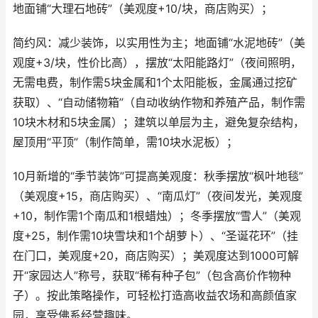
地面铺“大理石地砖”（美观度+10/块，商店购买）；
简约风：减少装饰，以实用性为主；地面铺“水泥地砖”（美
观度+3/块，性价比高），摆放“太阳能路灯”（夜间照明，
无需电费，制作需5块金属和1个太阳能板，金属通过挖矿
获取）、“自动储物箱”（自动收纳作物和养殖产品，制作需
10块木材和5块金属）；建筑以单层为主，避免复杂结构，
屋顶用“平顶”（制作简单，需10块水泥板）；
10月新增的“季节装饰”可提高美观度：秋季摆放“枫叶地毯”
（美观度+15，商店购买）、“南瓜灯”（夜间发光，美观度
+10，制作需1个南瓜和1根蜡烛）；冬季摆放“雪人”（美观
度+25，制作需10块雪块和1个胡萝卜）、“圣诞花环”（挂
在门口，美观度+20，商店购买）；美观度达到1000可解
开“家园达人”称号，获取“稀有种子包”（包含高价作物种
子）。按此策略操作，可轻松打造高收益农场和高颜值家
园，享受佛系经营趣味。