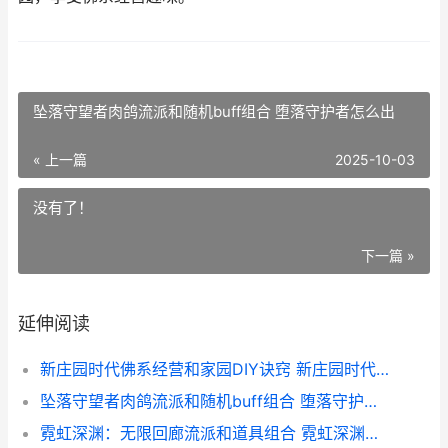
坠落守望者肉鸽流派和随机buff组合 堕落守护者怎么出
« 上一篇
2025-10-03
没有了！
下一篇 »
延伸阅读
新庄园时代佛系经营和家园DIY诀窍 新庄园时代游戏
坠落守望者肉鸽流派和随机buff组合 堕落守护者怎么出
霓虹深渊：无限回廊流派和道具组合 霓虹深渊无限兑换码