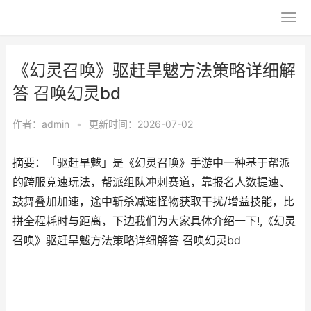
《幻灵召唤》驱赶旱魃方法策略详细解
答 召唤幻灵bd
作者：
admin
•
更新时间：2026-07-02
摘要：「驱赶旱魃」是《幻灵召唤》手游中一种基于帮派
的跨服竞速玩法，帮派组队冲刺赛道，靠报名人数提速、
鼓舞叠加加速，途中斩杀减速怪物获取干扰/增益技能，比
拼全程耗时与距离，下边我们为大家具体介绍一下!,《幻灵
召唤》驱赶旱魃方法策略详细解答 召唤幻灵bd