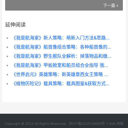
下一篇 »
延伸阅读
《我是航海家》新人策略：萌新入门方法&思路说明 我是航海家攻略
《我是航海家》船首像组合策略：各种船首像的组合解析主推 我是航海家好玩吗
《我是航海家》野生舰队全解析：掉落物品和缴获船只指导 我是航海家游戏攻略
《我是航海家》甲板舱室和船员组合全指导 我是航海家攻略
《世界启元》英雄策略：新英雄章西女王策略 《世界启元》英文翻译
《植物历险记》载具策略：载具图鉴&获取方式详细解答 植物王国历险记故事
Copyright © 2024 All Rights Reserved.
京ICP备2025129959号-1
XML地图