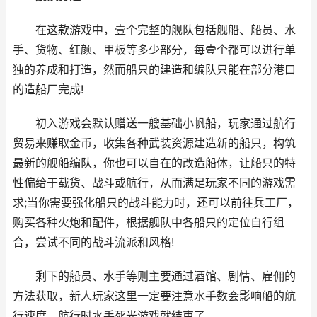
在这款游戏中，壹个完整的舰队包括舰船、船员、水
手、货物、红颜、甲板等多少部分，每壹个都可以进行单
独的养成和打造，然而船只的建造和编队只能在部分港口
的造船厂完成!
初入游戏会默认赠送一艘基础小帆船，玩家通过航行
贸易来赚取金币，收集各种武装资源建造新的船只，构筑
最新的舰船编队，你也可以自在的改造船体，让船只的特
性偏给于载货、战斗或航行，从而满足玩家不同的游戏需
求;当你需要强化船只的战斗能力时，还可以前往兵工厂，
购买各种火炮和配件，根据舰队中各船只的定位自行组
合，尝试不同的战斗流派和风格!
剩下的船员、水手等则主要通过酒馆、剧情、雇佣的
方法获取，新人玩家这里一定要注意水手数会影响船的航
行速度，航行时水手死光游戏就结束了。