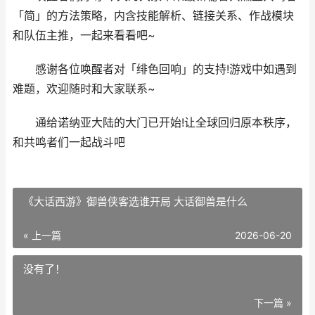
「简」的方法策略，内含技能解析、链接关系、作战模块
和队伍主推，一起来看看吧~
感谢各位唤醒者对「绯色回响」的支持!游戏中如遇到
难题，欢迎随时和大家联系~
通给诺纳亚大陆的大门已开始!让全球回归原本秩序，
和共鸣者们一起战斗吧
《大话西游》御兽侠客选谁开局 大话御兽是什么
« 上一篇
2026-06-20
没有了！
下一篇 »