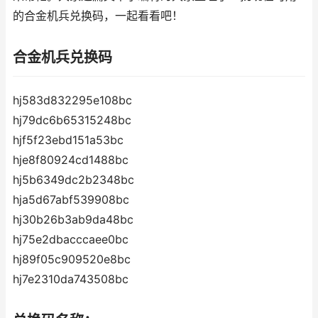
的合金机兵兑换码，一起看看吧！
合金机兵兑换码
hj583d832295e108bc
hj79dc6b65315248bc
hjf5f23ebd151a53bc
hje8f80924cd1488bc
hj5b6349dc2b2348bc
hja5d67abf539908bc
hj30b26b3ab9da48bc
hj75e2dbacccaee0bc
hj89f05c909520e8bc
hj7e2310da743508bc