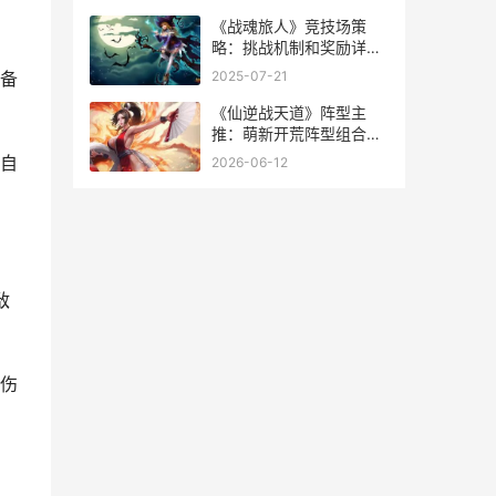
无畏舰 战列舰
《战魂旅人》竞技场策
略：挑战机制和奖励详细
解答 战魂铭人酒馆
2025-07-21
备
《仙逆战天道》阵型主
推：萌新开荒阵型组合主
推 仙逆战天道兑换码
自
2026-06-12
敌
伤