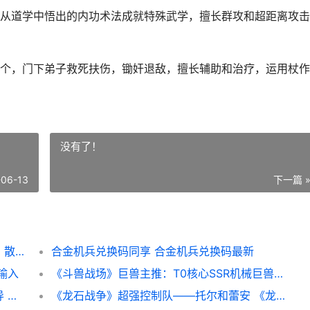
道学中悟出的内功术法成就特殊武学，擅长群攻和超距离攻击
，门下弟子救死扶伤，锄奸退敌，擅长辅助和治疗，运用杖作
没有了！
-06-13
下一篇 
《武林外传十年之约》基础职业说明：菜鸟、散人、游侠职业说明 武林外传十年之约39官方
合金机兵兑换码同享 合金机兵兑换码最新
输入
《斗兽战场》巨兽主推：T0核心SSR机械巨兽主推 斗兽场专访全部资源
《斗兽战场》萌新入门：全方位核心方法指导 斗兽战争
《龙石战争》超强控制队——托尔和蕾安 《龙石战争》超清在线看