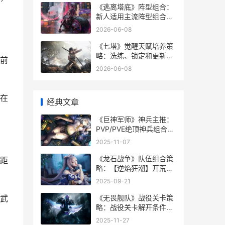
《逃离塔底》阵型组合：
新人适用主流阵型组合策
略主推 逃离塔楼有终点吗
2026-06-08
《七塔》觉醒天赋培养策
略：洗练、锁定和更新说
前
明 七塔之上 小说
2026-06-08
在
经典文章
《巨神军师》神兵主推：
PVP/PVE绝顶神兵组合指
导 巨神兵真的存在吗
2025-11-07
《龙石战争》队伍组合策
距
略：【逆焰狂潮】开荒队
伍主推 《龙石战争》队员
2025-09-21
名单
《无畏舰队》战役关卡策
武
略：战役关卡解开条件、
核心产出和高效推进诀窍
2025-11-27