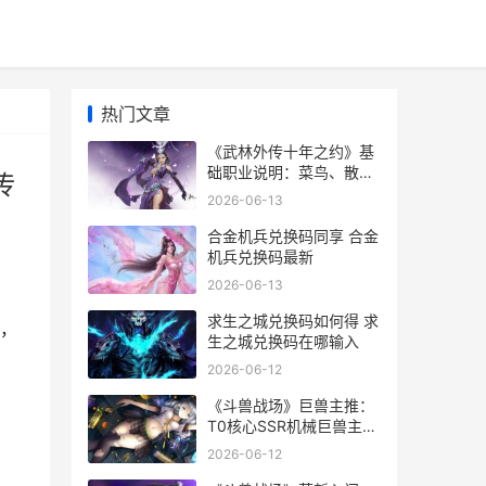
热门文章
《武林外传十年之约》基
础职业说明：菜鸟、散
传
人、游侠职业说明 武林外
2026-06-13
传十年之约39官方
合金机兵兑换码同享 合金
机兵兑换码最新
2026-06-13
求生之城兑换码如何得 求
，
生之城兑换码在哪输入
：
2026-06-12
《斗兽战场》巨兽主推：
T0核心SSR机械巨兽主推
斗兽场专访全部资源
2026-06-12