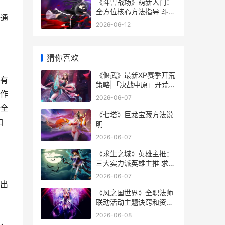
《斗兽战场》萌新入门：
全方位核心方法指导 斗兽
通
战争
2026-06-12
猜你喜欢
《偃武》最新XP赛季开荒
有
策略|「决战中原」开荒指
作
导最优阵型组合 偃武什么
2026-06-07
意思
全
《七塔》巨龙宝藏方法说
如
明
2026-06-07
《求生之城》英雄主推：
三大实力派英雄主推 求生
之路英语翻译
2026-06-07
出
《风之国世界》全职法师
联动活动主题诀窍和资源
兑换策略 风之国世界手游
2026-06-08
副本攻略大全
，