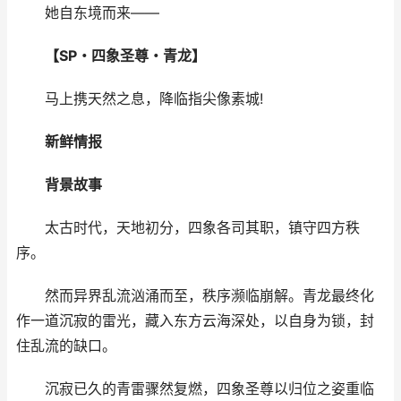
她自东境而来——
【SP・四象圣尊・青龙】
马上携天然之息，降临指尖像素城!
新鲜情报
背景故事
太古时代，天地初分，四象各司其职，镇守四方秩
序。
然而异界乱流汹涌而至，秩序濒临崩解。青龙最终化
作一道沉寂的雷光，藏入东方云海深处，以自身为锁，封
住乱流的缺口。
沉寂已久的青雷骤然复燃，四象圣尊以归位之姿重临