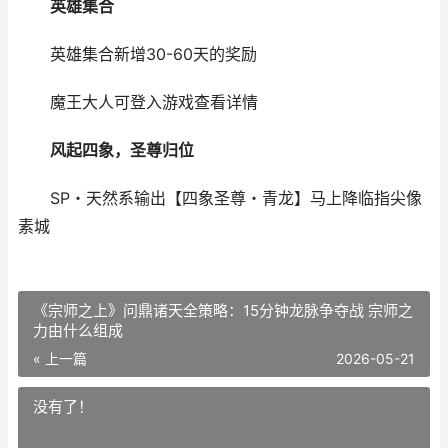
英雄集合
英雄集合新增30-60天的奖励
魔王大人可登入游戏查看详情
风起四象，圣尊归位
SP・天然系输出【四象圣尊・青龙】马上降临指尖像
素城
《宗师之上》问鼎诸天全策略：15分钟龙脉争夺战 宗师之
力由什么组成
« 上一篇
2026-05-21
没有了！