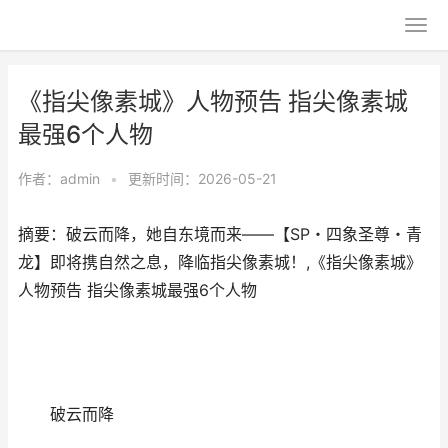
《指尖像素城》人物预告 指尖像素城
最强6个人物
作者：
admin
•
更新时间：2026-05-21
摘要：破云而降，她自东境而来——【SP・四象圣尊・青
龙】即将携自然之息，降临指尖像素城！,《指尖像素城》
人物预告 指尖像素城最强6个人物
破云而降