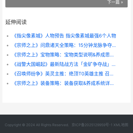
下一篇 »
延伸阅读
《指尖像素城》人物预告 指尖像素城最强6个人物
《宗师之上》问鼎诸天全策略：15分钟龙脉争夺战 宗师之力由什么组成
《宗师之上》宝物策略：宝物类型说明&养成思路详细解答 宗师之力百科
《战警大国崛起》最新陆战方法「金矿争夺战」方法规则&奖励详细解答 《战警大国崛起》演员表
《召唤师纷争》英灵主推：绝顶T0英雄主推 召唤师战争手游
《宗师之上》装备策略：装备获取&养成系统详细解答 《宗师之上》装备怎么样
Copyright © 2024 All Rights Reserved.
京ICP备2025129959号-1
XML地图