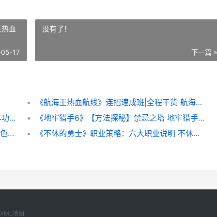
王热血
没有了！
-05-17
下一篇 
《航海王热血航线》连招速成班|全程干货 航海王热血航线草帽香克斯
2026新鲜上古修仙兑换码合集 上古修真基本功法十八则
《地牢猎手6》【方法探秘】禁忌之塔 地牢猎手5视频解说
《不休的勇士》新人策略：核心养成机制&特色方法说明 不休的音苻下载
《不休的勇士》职业策略：六大职业说明 不休勇者
XML地图