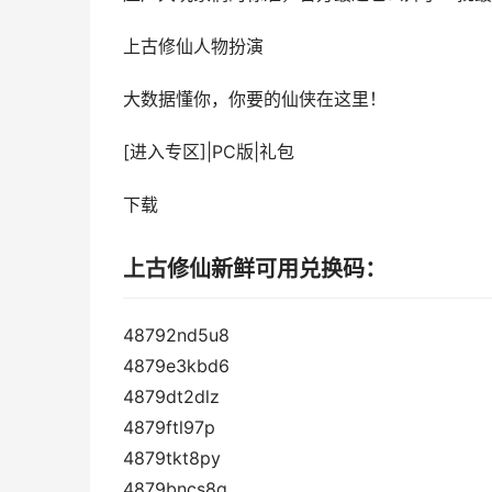
上古修仙
人物扮演
大数据懂你，你要的仙侠在这里！
[进入专区]
|
PC版
|
礼包
下载
上古修仙新鲜可用兑换码：
48792nd5u8
4879e3kbd6
4879dt2dlz
4879ftl97p
4879tkt8py
4879bncs8q