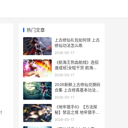
热门文章
上古修仙礼包如何领 上古
修仙功法怎么练
2026-05-17
《航海王热血航线》连招
速成班|全程干货 航海王
热血航线草帽香克斯
2026-05-17
2026新鲜上古修仙兑换码
合集 上古修真基本功法十
八则
2026-05-17
《地牢猎手6》【方法探
秘】禁忌之塔 地牢猎手5
！
视频解说
2026-05-17