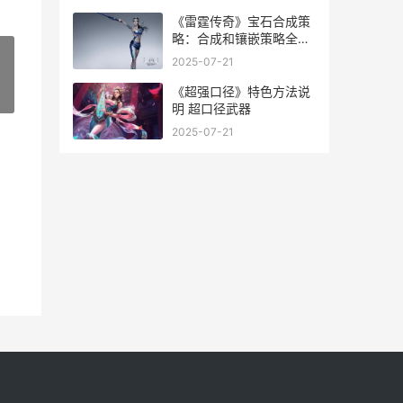
《雷霆传奇》宝石合成策
略：合成和镶嵌策略全解
析 《雷霆传奇》宝箱在哪
2025-07-21
《超强口径》特色方法说
»
明 超口径武器
2025-07-21