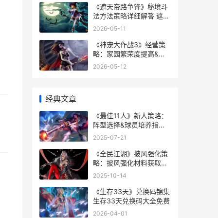
《遮天帝路争锋》秘境斗
法方法策略详细解答 遮天
帝路争锋今日开启公测
2026-05-11
《神宠大作战3》经营策
略：家园繁荣度提高&建
造策略 神宠大作战2礼包
2026-05-12
激活码2021
经典文章
《最佳11人》新人策略：
阵型选择&球员培养指导
最佳11人吧
2025-07-21
《全民江湖》披风强化策
略：披风强化材料获取&
强化诀窍同享
2025-10-14
《生存33天》兑换码锦集
生存33天兑换码大全免费
2026-04-01