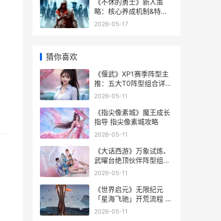
《不休的勇士》新人策
略：核心养成机制&特色
方法说明 不休的音苻下载
2026-05-17
猜你喜欢
《偃武》XP1赛季阵型主
推：五大T0阵型组合详细
解答 偃武櫜兵
2026-05-11
《指尖像素城》魔王成长
指导 指尖像素城攻略
2026-05-11
《大话西游》万象试炼、
武曜台绝顶伙伴阵型组合
《大话西游》万妖女王张
2026-05-11
慧仪吻戏
《世界启元》无限纪元
「星海飞驰」开荒流程 启
元世界ceo
2026-05-11