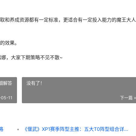
和养成资源都有一定标准，更适合有一定投入能力的魔王大人
的效果。
娜，大家下期策略不见不散~
细解答
没有了！
-05-11
下一篇 
略
《偃武》XP1赛季阵型主推：五大T0阵型组合详细解答 偃武櫜兵