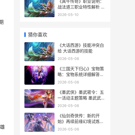
《真牛传奇》职业说明：
战法道三职业特性解析 真
传奇叫什么名字
2026-05-10
期
猜你喜欢
《大话西游》技能冲突白
给 大话西游的技能
2026-05-06
《三国天下归心》宝物策
略：宝物系统详细解答&
养成指导 三国天下归心兑
2026-05-06
换码
《墨武侠》墨武密令：五
一活动主题策略 墨武武侠
小说
2026-05-06
《仙剑奇侠传：新的开
始》再续前缘幻境试炼阵
雄
型主推 仙剑奇侠传一免费
2026-05-06
观看完整版