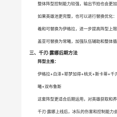
整体阵型控制能力较强，输出节拍也会更加
如果英雄池更完整，也可以进行替换优化：
羲和可替换为伊格拉，进一步提高阵型上限
盖亚可替换为常曦，加强队伍辅助和整体循
三、千刃·露娜后期方法
阵型主推：
伊格拉+白泽+耶梦加得+桃夭+斯卡蒂+千刃
曦+双布鲁斯
这套阵型更适合后期运用，对英雄获取和养
千刃·露娜上线后，冰队的伤害和控制能力会