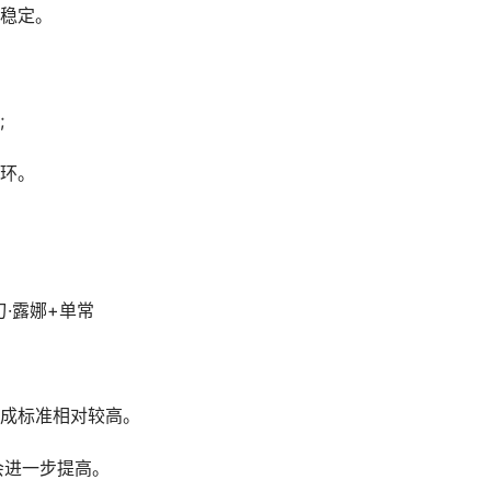
稳定。
;
环。
·露娜+单常
成标准相对较高。
进一步提高。