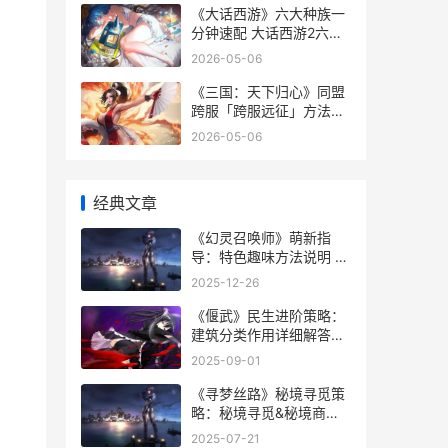
《大话西游》六大种族一
分钟速配 大话西游2六级
os
2026-05-06
《三国：天下归心》同盟
跨服「跨服远征」方法策
略 《三国:天下归心》官
2026-05-06
网
经典文章
《幻灵召唤师》萌新指
导：特色趣味方法说明 幻
灵召唤师0.1折
2025-12-26
《偃武》民生进阶策略：
建筑分类作用详细解答&
运用建筑布局主推 洛阳民
2025-09-01
生网百姓呼声偃师
《寻梦丝路》秘境寻觅策
略：秘境寻觅&秘境商城
方法详细解答 寻梦丝路攻
2025-07-21