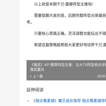
以上就是本期千刃·露娜阵型主推啦!
需要提醒大家的是，后期完整阵型对英雄获取
考。
只要核心思路正确，灵活调整也能玩出不错
希望这篇策略能帮助大家更好地培养千刃·露
《偃武》XP1赛季阵型主推：五大T0阵型组合详
偃武櫜兵
« 上一篇
2026
延伸阅读
《指尖像素城》魔王成长指导 指尖像素城攻