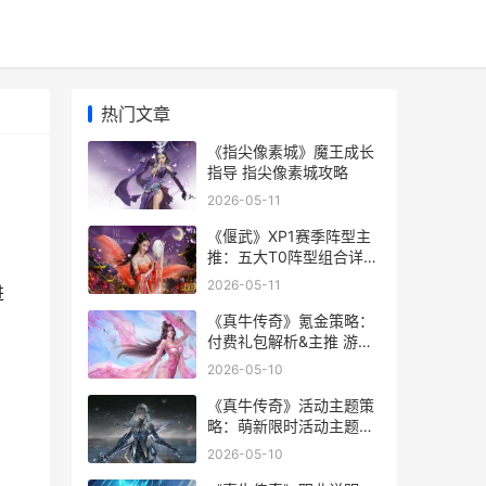
热门文章
《指尖像素城》魔王成长
指导 指尖像素城攻略
2026-05-11
《偃武》XP1赛季阵型主
推：五大T0阵型组合详细
解答 偃武櫜兵
2026-05-11
进
《真牛传奇》氪金策略：
付费礼包解析&主推 游戏
真传奇
2026-05-10
《真牛传奇》活动主题策
略：萌新限时活动主题方
法指导 真传奇到底怎么一
2026-05-10
回事