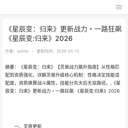
《星辰变：归来》更新战力・一路狂飙
《星辰变:归来》2026
作者：
admin
•
更新时间：2026-05-15
摘要：《星辰变：归来》【灵兽战力飙升指南】从性格匹
配到资质强化，详解灵兽升级核心机制：性格决定技能适
配度，资质换算战斗属性，技能分先天后天双路径。,《星
辰变：归来》更新战力・一路狂飙 《星辰变:归来》2026
一、灵兽更新