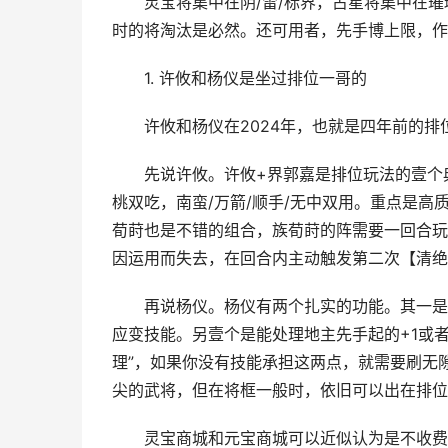
灵宝将集中在阴/雷/标界，占星将集中在璀璨星
时的将淘汰是必然。还可用者，先手博上限，作
1. 许攸和杨仪是坐过排位一哥的
许攸和杨仪在2024年，也就是四年前的排
先说许攸。许攸+界郭嘉是排位玩法的壹个典
桃双吃，南蛮/万箭/顺手/无中双用。重点是
荀莳也是不错的组合，族荀莳的阵需要一回合玩
因运用而失去，在回合内主动触发第二次【清绝
再说杨仪。杨仪有两个扎实的功能。其一是抗
应变技能。另壹个是能处理地主先手起的+1或者
理”，如果你没有技能承担这两点，就需要刷无
尖的武将，但在将框一般时，依旧可以出在排位
灵宝商城和元宝商城可以近似认为是不收费武