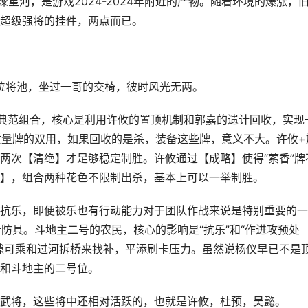
河，是游戏2024-2024年附近的产物。随着环境的爆涨，
超级强将的挂件，两点而已。
位将池，坐过一哥的交椅，彼时风光无两。
范组合，核心是利用许攸的置顶机制和郭嘉的遗计回收，实现
高质量牌的双用，如果回收的是杀，装备这些牌，意义不大。许攸+
两次【清绝】才足够稳定制胜。许攸通过【成略】使得“萦香”牌
】，组合两种花色不限制出杀，基本上可以一举制胜。
乐，即便被乐也有行动能力对于团队作战来说是特别重要的一
防具。斗地主二号的农民，核心的影响是“抗乐”和“作进攻预处
隙可乘和过河拆桥来找补，平添刷卡压力。虽然说杨仪早已不是
和斗地主的二号位。
将，这些将中还相对活跃的，也就是许攸，杜预，吴懿。