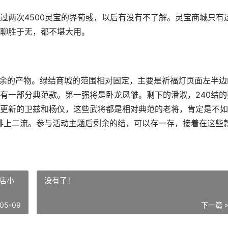
两次4500灵宝的界荀彧，以后有没有不了解。灵宝商城只有
聊胜于无，都不堪大用。
余的产物。绿结商城的范围相对固定，主要是祈福灯页面左半边
有一部分典范款。第一强将是卧龙凤雏。剩下的潘淑，240结的
更新的卫兹和杨仪，这些武将都是相对典范的老将，肯定是不如
能排上二流。参与活动主题后剩余的结，可以存一存，接着在这些
店小
没有了！
05-09
下一篇 