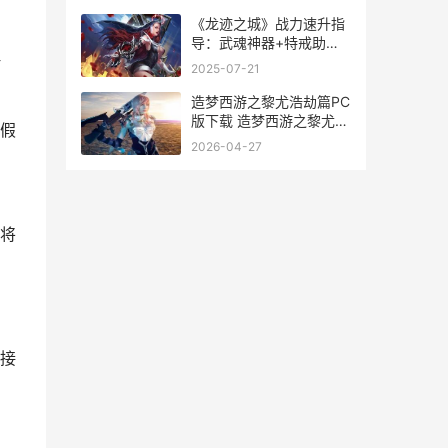
《龙迹之城》战力速升指
导：武魂神器+特戒助你
但
横扫玛法 龙城战记
2025-07-21
造梦西游之黎尤浩劫篇PC
版下载 造梦西游之黎尤浩
假
却
2026-04-27
将
接