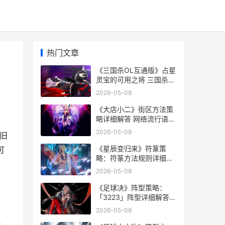
热门文章
《三国杀OL互通版》占星
灵宝的可用之将 三国杀ol
互通版兑换码
2026-05-09
《大店小二》街区方法策
略详细解答 网络流行语店
小二什么意思
2026-05-09
，旧
《星辰变归来》符篆策
可
略：符篆方法规则详细解
答 《星辰变归来》上线了
2026-05-09
吗
《足球决》阵型策略：
「3223」阵型详细解答
决胜足球攻略
2026-05-09