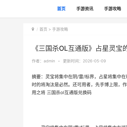
首页
手游资讯
手游攻略
首页
>
手游攻略
《三国杀OL互通版》占星灵宝的
作者：
admin
•
更新时间：2026-05-09
摘要：灵宝将集中在阴/雷/标界，占星将集中在璀
时的将淘汰是必然。还可用者，先手博上限，作
用之将 三国杀ol互通版兑换码