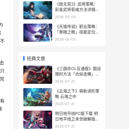
《极无双2》武将策略：
彩金武将荀彧方法详细解
答 极无双玩法攻略
2026-05-03
为
《天墟传说》职业策略：
「黑暗之眼」技能定位详
将
细解答 天墟怎么打
2026-05-03
不
经典文章
击
《三国杀OL互通版》国战
只
限时方法「合纵连横」详
完
细解答 三国杀ol互通版兑
2025-07-21
换码
《云海之下》萌新进阶策
略 云海之中
有
2025-07-21
阵
明日地平线PC版下载 明
日地平线之末世破解版下
载
2025-07-21