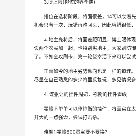
3.博上限(排位的界李儒)
排位在选将阶段，将面很差，14可以仗着先
机会只有一次，玩错再难回头，因此容错很低，
斗地主亮将后，将面差距明显，博上限体现在
设两个农民加一起，也特别劣地主，大家刷防御
了。不如全攻刷卡，第一轮侥幸活下来可以尝试
正面如今的地主劣势动向也是一样的道理。斗
尽量在自己熟悉的多少将里反复玩，多见情况多
4. 谋张让的挂件周妃，祢衡的挂件霍峻
霍峻不单单可以作祢衡的挂件，将面实在太差
开大的一点强命，尝试打击杀。
难题1:霍峻800灵宝要不要换?