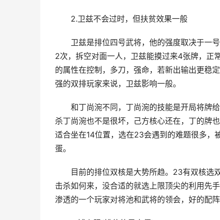
2.卫兹不会过时，但扶贫效果一般
卫兹是排位四号武将，他的强度取决于一号将
2次，拆空对面一人，卫兹能摸过来4张牌，正
的属性在控制，多刀，强命，若新出输出更稳定
强的双排玩家来说，卫兹影响一般。
和丁尚涴不同，丁尚涴的技能是开局将牌给出
杀丁尚涴也不是很坏，己方核心还在，丁的牌也
适合坐在14位置，选在23会遇到的难题很多
蛋。
目前的排位双核是大势所趋。23有双核选双核
击杀如何来，没合适的就选上限顶尖的利用先手博
渗透的一个玩家对将池和武将的领会，好的配阵