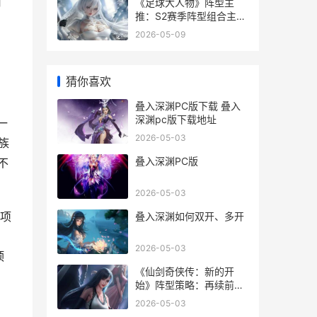
旧
《足球大人物》阵型主
推：S2赛季阵型组合主推
《足球大人物》游戏入口
2026-05-09
猜你喜欢
叠入深渊PC版下载 叠入
深渊pc版下载地址
一
2026-05-03
族
叠入深渊PC版
不
2026-05-03
项
叠入深渊如何双开、多开
2026-05-03
顶
《仙剑奇侠传：新的开
始》阵型策略：再续前缘
幻境试炼阵型主推 仙剑奇
2026-05-03
侠传新的开始兑换码