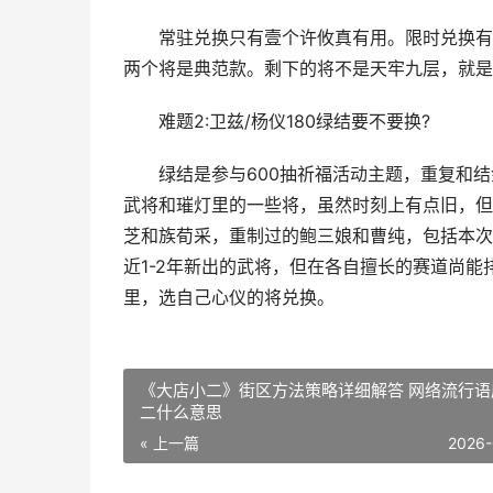
常驻兑换只有壹个许攸真有用。限时兑换有过
两个将是典范款。剩下的将不是天牢九层，就是
难题2:卫兹/杨仪180绿结要不要换?
绿结是参与600抽祈福活动主题，重复和结
武将和璀灯里的一些将，虽然时刻上有点旧，但
芝和族荀采，重制过的鲍三娘和曹纯，包括本次
近1-2年新出的武将，但在各自擅长的赛道尚
里，选自己心仪的将兑换。
《大店小二》街区方法策略详细解答 网络流行语
二什么意思
« 上一篇
2026-