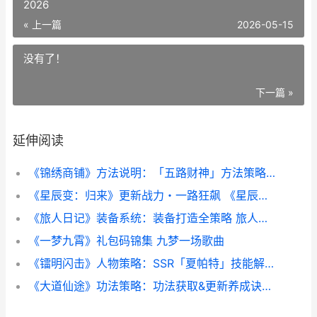
2026
« 上一篇
2026-05-15
没有了！
下一篇 »
延伸阅读
《锦绣商铺》方法说明：「五路财神」方法策略说明 锦绣商业广场
《星辰变：归来》更新战力・一路狂飙 《星辰变:归来》2026
《旅人日记》装备系统：装备打造全策略 旅人系列
《一梦九霄》礼包码锦集 九梦一场歌曲
《镭明闪击》人物策略：SSR「夏帕特」技能解析&实战组合主推 镭明士pixie30
《大道仙途》功法策略：功法获取&更新养成诀窍说明 《大道仙途》功夫排行榜