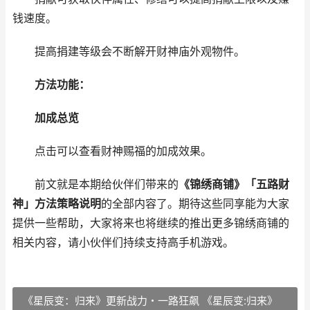
钱速度。
提高捐建等级会不断解开财神庙外观物件。
方法功能：
加成总览
点击可以查看财神赐福的加成效果。
前文就是本期给伙伴们带来的
《锦绣商铺》「五路财
神」方法策略说明
的全部内容了。期待这些同享能为大家
提供一些帮助，大家将来也将继续的推出更多锦绣商铺的
相关内容，请小伙伴们持续支持高手机游戏。
《星辰变：归来》更新战力・一路狂飙 《星辰变:归来》