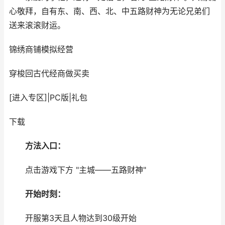
心敬拜，自有东、南、西、北、中五路财神为无论兄弟们
送来滚滚财运。
锦绣商铺
模拟经营
穿梭回古代经商做买卖
[进入专区]
|
PC版
|
礼包
下载
方法入口：
点击游戏下方 "主城——五路财神"
开始时刻：
开服第3天且人物达到30级开始