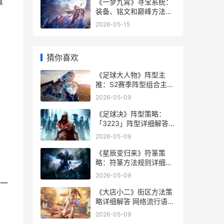
遭
《一梦九霄》寻宝系统：
装备、铭文和巅峰方法的
深度解析 一梦一追寻什么
2026-05-15
意思
猜你喜欢
《足球大人物》阵型主
推：S2赛季阵型组合主推
《足球大人物》游戏入口
2026-05-09
《足球决》阵型策略：
「3223」阵型详细解答
决胜足球攻略
2026-05-09
《星辰变归来》符篆策
略：符篆方法规则详细解
答 《星辰变归来》上线了
2026-05-09
吗
一
《大店小二》街区方法策
略详细解答 网络流行语店
小二什么意思
2026-05-09