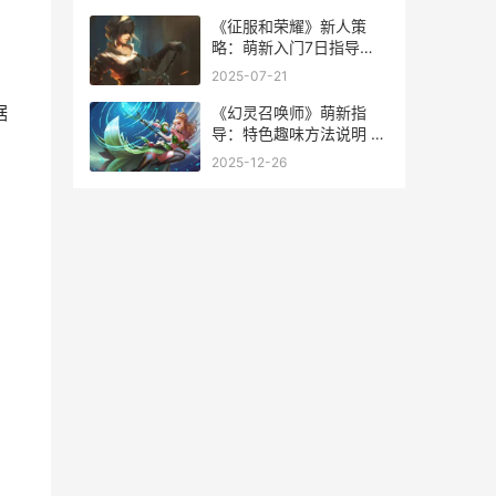
《征服和荣耀》新人策
略：萌新入门7日指导
《征服和荣耀》哪个好看
2025-07-21
据
《幻灵召唤师》萌新指
导：特色趣味方法说明 幻
灵召唤师0.1折
2025-12-26