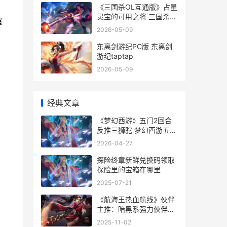
《三国杀OL互通版》占星
灵宝的可用之将 三国杀ol
超
互通版兑换码
2026-05-09
东离剑游纪PC版 东离剑
游纪taptap
2026-05-09
经典文章
《梦幻西游》五门2回合
反推三狮驼 梦幻西游五一
劳动节活动
2026-04-27
探险终章新鲜兑换码领取
探险里的宝箱在哪里
2025-07-21
《航海王热血航线》伙伴
主推：暗黑系强力伙伴主
推 航海王热血航线vivo版
2025-11-02