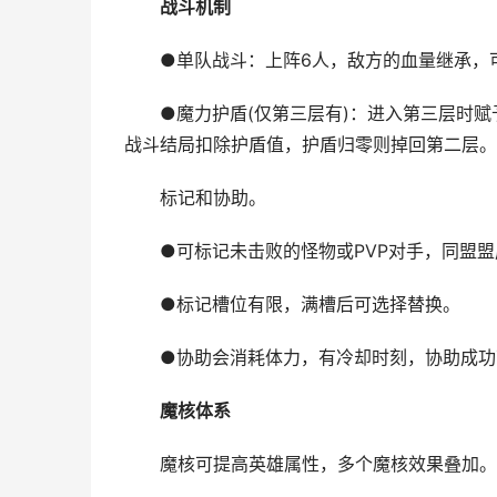
战斗机制
●单队战斗：上阵6人，敌方的血量继承，
●魔力护盾(仅第三层有)：进入第三层时赋予
战斗结局扣除护盾值，护盾归零则掉回第二层。
标记和协助。
●可标记未击败的怪物或PVP对手，同盟盟
●标记槽位有限，满槽后可选择替换。
●协助会消耗体力，有冷却时刻，协助成功
魔核体系
魔核可提高英雄属性，多个魔核效果叠加。(