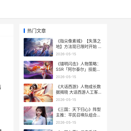
热门文章
《指尖像素城》【失落之
地】方法现已限时开始 指
尖像素城夏日大作战
2026-05-15
《镭明闪击》人物策略：
SSR「阿尔泰尔」技能解
析&实战组合说明 镭明士
2026-05-15
pixie150
《大话西游》人物成长数
落
据揭晓 大话西游人工客服
24小时电话
2026-05-15
《三国：天下归心》阵型
主推：平民召唤队组合思
路解析 三国天下归心配将
2026-05-15