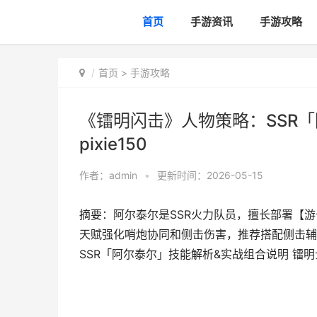
首页
手游资讯
手游攻略
首页
>
手游攻略
《镭明闪击》人物策略：SSR
pixie150
作者：
admin
•
更新时间：2026-05-15
摘要：阿尔泰尔是SSR火力队员，擅长部署【
天赋强化哨炮协同和侧击伤害，推荐搭配侧击辅
SSR「阿尔泰尔」技能解析&实战组合说明 镭明士pi