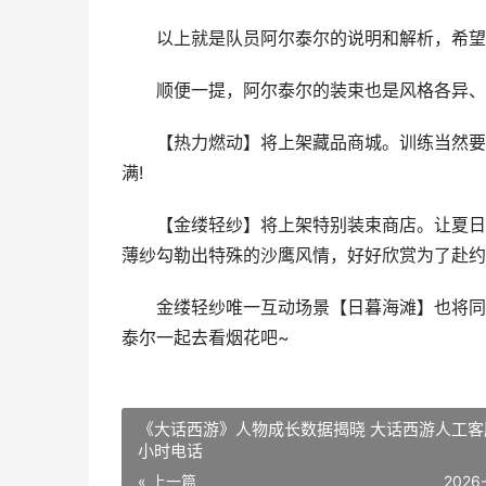
以上就是队员阿尔泰尔的说明和解析，希望能
顺便一提，阿尔泰尔的装束也是风格各异、
【热力燃动】将上架藏品商城。训练当然要换
满!
【金缕轻纱】将上架特别装束商店。让夏日的
薄纱勾勒出特殊的沙鹰风情，好好欣赏为了赴约
金缕轻纱唯一互动场景【日暮海滩】也将同步
泰尔一起去看烟花吧~
《大话西游》人物成长数据揭晓 大话西游人工客
小时电话
« 上一篇
2026