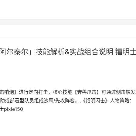
「阿尔泰尔」技能解析&实战组合说明 镭明
游击哨炮】进行定向打击，核心技能【奔兽爪击】可通过侧击触发
助或部署型队员组成沙鹰/先攻阵容。,《镭明闪击》人物策略：
xie150