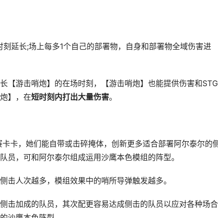
刻延长;场上每多1个自己的部署物，自身和部署物全域伤害进
【游击哨炮】的在场时刻，【游击哨炮】也能提供伤害和STG
炮】，在
短时刻内打出大量伤害
。
赛卡卡，她们能自带或击碎掩体，创新更多适合部署阿尔泰尔的
队员，可和阿尔泰尔组成运用沙鹰本色模组的阵型。
击人次越多，模组效果中的哨所导弹触发越多。
击加成的队员，其次配更容易达成侧击的队员以应对各种场合
的沙鹰本色阵型。