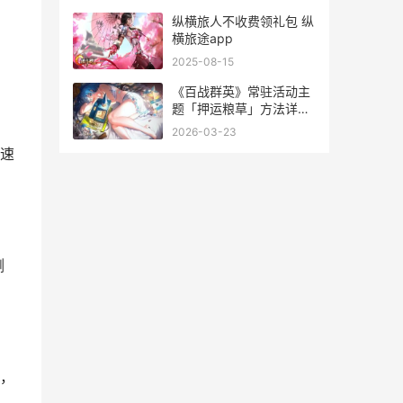
纵横旅人不收费领礼包 纵
横旅途app
2025-08-15
《百战群英》常驻活动主
题「押运粮草」方法详细
解答 百战群英官网
2026-03-23
速
侧
，