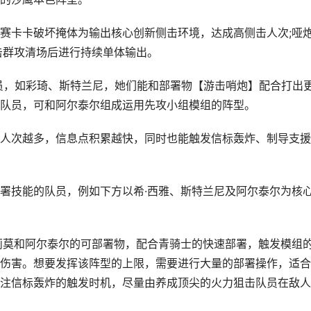
卡卡破坏掩体为输出核心创新侧击环境，达成高侧击人次;哑
击群攻清场后进行持续单体输出。
员，如彩琦、斯特兰尼，她们能和部署物【游击哨炮】配合打出
队员，可和阿尔泰尔组成运用先攻小组模组的阵型。
次越多，信息点积累越快，同时也能触发信标轰炸、制导支援
技能的队员，例如下方以希·西雅、斯特兰尼及阿尔泰尔为核
莫和阿尔泰尔的可部署物，配合青骑士的快速部署，触发模组
伤害。想要发挥该阵型的上限，需要进行大量的部署操作，适合
注信标轰炸的触发时机，尽量由养成顶尖的火力狙击队员在敌人