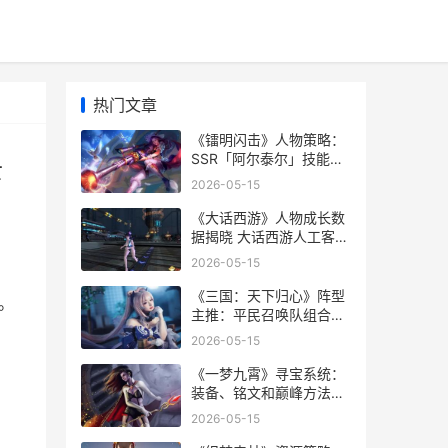
热门文章
《镭明闪击》人物策略：
SSR「阿尔泰尔」技能解
士
析&实战组合说明 镭明士
2026-05-15
pixie150
《大话西游》人物成长数
据揭晓 大话西游人工客服
24小时电话
2026-05-15
《三国：天下归心》阵型
。
主推：平民召唤队组合思
路解析 三国天下归心配将
2026-05-15
《一梦九霄》寻宝系统：
装备、铭文和巅峰方法的
深度解析 一梦一追寻什么
2026-05-15
意思