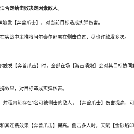
适合
定给击败决定因素敌人
。
率触发【奔兽爪击】，对当前目标造成实弹伤害。
在实战中主推将阿尔泰尔部署在
侧击
位置，尽也许触发多次。
触发【奔兽爪击】时，全部在场【游击哨炮】会对其目标协同
携效果，对目标造成实弹伤害。
射程内每存在1名可被侧击的敌人，【奔兽爪击】伤害提高，
其连携效果【奔兽爪击】提高。侧击多人时，天赋【金砂烙印