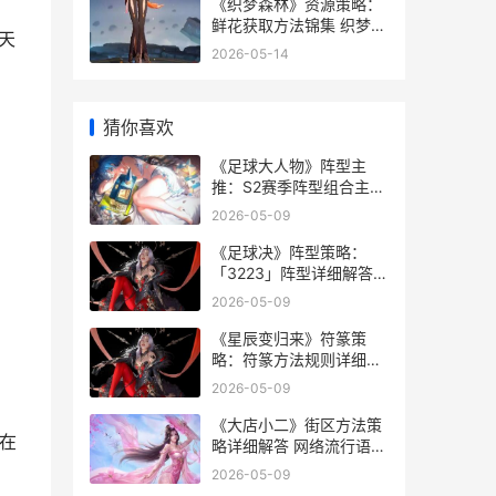
《织梦森林》资源策略：
鲜花获取方法锦集 织梦岛
天
迷雾森林
2026-05-14
猜你喜欢
《足球大人物》阵型主
推：S2赛季阵型组合主推
《足球大人物》游戏入口
2026-05-09
《足球决》阵型策略：
「3223」阵型详细解答
决胜足球攻略
2026-05-09
《星辰变归来》符篆策
略：符篆方法规则详细解
答 《星辰变归来》上线了
2026-05-09
吗
《大店小二》街区方法策
在
略详细解答 网络流行语店
小二什么意思
2026-05-09