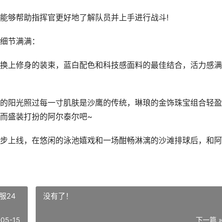
够帮助指挥官更好地了解队员并上手进行战斗!
细节满满：
上修身的装束，蓝白配色和科技感面料的最佳结合，活力感满
阳光照过每一寸肌肤是沙鹰的传统，琳琅的金饰珠宝组合轻盈
而盛装打扮的阿尔泰尔吧~
上线，在悠闲的泳池嬉戏和一场酣畅淋漓的沙滩排球后，和阿
服24
没有了！
-05-15
下一篇 