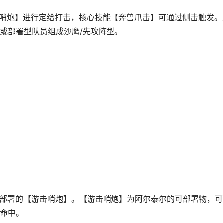
哨炮】进行定给打击，核心技能【奔兽爪击】可通过侧击触发。
或部署型队员组成沙鹰/先攻阵型。
可部署的【游击哨炮】。【游击哨炮】为阿尔泰尔的可部署物，可
命中。