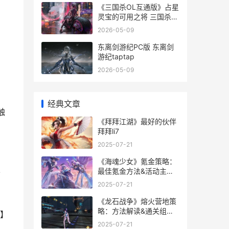
《三国杀OL互通版》占星
灵宝的可用之将 三国杀ol
互通版兑换码
2026-05-09
东离剑游纪PC版 东离剑
游纪taptap
2026-05-09
经典文章
触
《拜拜江湖》最好的伙伴
拜拜li7
2025-07-21
《海魂少女》氪金策略：
最佳氪金方法&活动主题
可
解析 海魂怎么样
2025-07-21
《龙石战争》熔火营地策
略：方法解读&通关组队
】
思路诀窍 龙只战争
2025-07-21