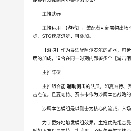
主推武器：
主推运用-【游鸮】，装配者可部署物出场时
步，STG速度进步，可叠加。
【游鸮】作为最适配阿尔泰尔的武器，可延长
度的加成，适合在同一时刻内部署多个【游击哨
主推阵型：
主推组合能
辅助侧击
的队员，如夏帕特、
击点位。且夏帕特、赛卡卡作为沙鹰本色战略的
沙鹰本色模组是以侧击为核心的流派，入场侧
为了更好地触发模组效果，主推优先组合受侧
例如下方以夏帕特、扎哈那、及阿尔泰尔为核心