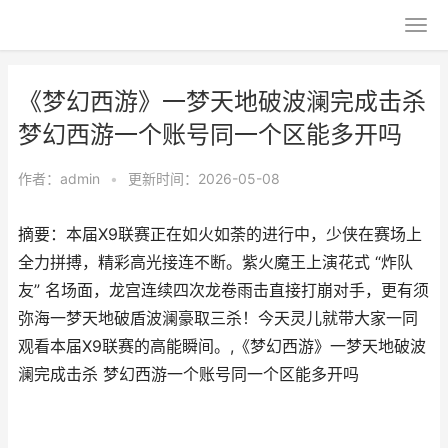
《梦幻西游》一梦天地破波澜完成击杀
梦幻西游一个账号同一个区能多开吗
作者：
admin
•
更新时间：2026-05-08
摘要：本届X9联赛正在如火如荼的进行中，少侠在赛场上
全力拼搏，精彩高光接连不断。紫火魔王上演花式 “炸队
友” 名场面，龙宫连续四次龙卷雨击直接打崩对手，更有须
弥海一梦天地破盾波澜豪取三杀！今天灵儿就带大家一同
观看本届X9联赛的高能瞬间。,《梦幻西游》一梦天地破波
澜完成击杀 梦幻西游一个账号同一个区能多开吗