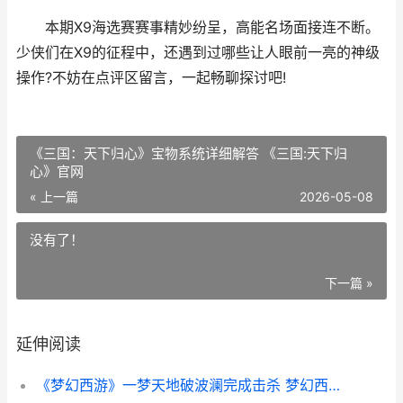
本期X9海选赛赛事精妙纷呈，高能名场面接连不断。
少侠们在X9的征程中，还遇到过哪些让人眼前一亮的神级
操作?不妨在点评区留言，一起畅聊探讨吧!
《三国：天下归心》宝物系统详细解答 《三国:天下归
心》官网
« 上一篇
2026-05-08
没有了！
下一篇 »
延伸阅读
《梦幻西游》一梦天地破波澜完成击杀 梦幻西游一个账号同一个区能多开吗