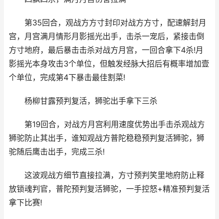
第35回合，观战方方寸封印对战方方寸，配速解封月
宫，月宫满月情形月影摇光出手，击杀一宠后，紧接击倒
方寸地府，最后暴击击杀对战方月宫，一回合拿下4杀!月
影摇光本身攻击3个单位，但触发经脉大招后有概率增加壹
个单位，完成第4下暴击最佳割菜!
杨柳甘露预判复活，狮驼出手拿下三杀
第19回合，对战方月宫利用速度优势出手击杀观战方
狮驼防止其出手，谁知观战方普陀稳稳预判复活狮驼，狮
驼随后鹰击出手，完成三杀!
这波观战方细节直接拉满，方寸预判笑里地府防止释
放锁魂判官，普陀预判复活狮驼，一手控怒+精准预判复活
拿下比赛!