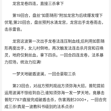
龙宫龙卷四连，直接三杀拿下
第19回合，盘丝“如影随形”附加龙宫为后续爆发埋下
伏笔;第20回合，盘丝预判水清龙宫，龙宫出手龙卷雨击，
击杀雷音。
龙宫这波第一次出手龙卷法连压制血线;后利用如影随
形再度出手，女儿村倒地，再次触发法连击杀月宫和召唤
灵，地府仅剩丝血，拿下四杀。一回合四连龙卷，法系暴
力控场，统治力拉满!
一梦天地破盾波澜，一回合豪取三杀
第23回合，对战方预判观战方须弥海大招，普陀提前
运用波澜不惊给到自己;谁知须弥海一发一梦天地，竟暴击
普陀7787!直接完成破盾击杀，伤害溅射2000+，一回合完
成三杀!真是一波教科书级别的法系点杀!