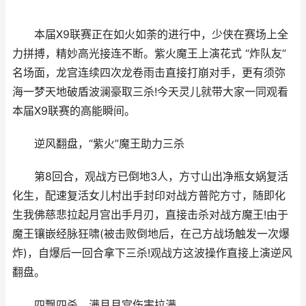
本届X9联赛正在如火如荼的进行中，少侠在赛场上全
力拼搏，精妙高光接连不断。紫火魔王上演花式 “炸队友”
名场面，龙宫连续四次龙卷雨击直接打崩对手，更有须弥
海一梦天地破盾波澜豪取三杀!今天灵儿就带大家一同观看
本届X9联赛的高能瞬间。
逆风翻盘，“紫火”魔王助力三杀
第8回合，观战方已倒地3人，方寸山出净瓶女娲复活
化生，配速复活女儿村出手封印对战方普陀方寸，随即化
生我佛慈悲拉起月宫出手月刃，直接击杀对战方魔王!由于
魔王镶嵌经脉狂啸(被击败倒地后，在己方战场触发一次爆
炸)，自爆后一回合拿下三杀!观战方这波操作直接上演逆风
翻盘。
四飘四杀，满月月宫伤害拉满