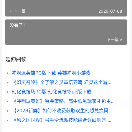
« 上一篇
2026-07-08
没有了！
下一篇 »
延伸阅读
冲啊逗英雄PC版下载 英雄冲啊小游戏
《幻灵召唤》全了解之灵童培养篇 幻灵这个游戏怎么玩
幻化竞技场PC版 幻化竞技场pc版下载
《冲啊逗英雄》氪金策略：高中低氪玩家礼包主推 冲啊搞笑表情包
【2026新鲜】如何不收费获取双生幻想兑换码 新鲜如初什么意思
《风之国世界》弓手全流派技能组合详细解答 风之国是哪个国家