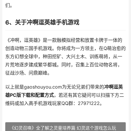
们。
6、关于冲啊逗英雄手机游戏
《冲啊，逗英雄》是一款融模拟经营和放置卡牌于一体的
创造动物三国手机游戏。你将成为一方领主，在Q萌治愈的
东方幻想全球中，种田挖矿、大兴土木、训练萌将，从一
片荒地逐步建成繁华都城。同时，召集上百位动物名将，
征战沙场、问鼎巅峰。
以上就是gaoshouyou.com为无论兄弟们带来的
冲啊逗英
雄PC版下载和配置方式
，若还有其它疑问可以扫描下方二
维码或加入高手机游戏玩家QQ群：27971222。
《幻灵召唤》全了解之灵童培养篇 幻灵这个游戏怎么玩