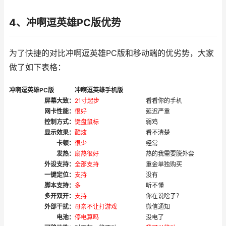
4、冲啊逗英雄PC版优势
为了快捷的对比冲啊逗英雄PC版和移动端的优劣势，大家
做了如下表格：
冲啊逗英雄PC版
冲啊逗英雄手机版
屏幕大致：
21寸起步
看看你的手机
网卡性能：
很好
延迟严重
控制方式：
键盘鼠标
弱鸡
显示效果：
酷炫
看不清楚
卡顿：
很少
经常
发热：
扇热很好
热的我需要脱外套
外设支持：
全部支持
重金单独购买
一键定位：
支持
没有
脚本支持：
多
听不懂
多开双开：
支持
你在说啥子？
外部干扰：
母亲不让打游戏
微信通知
电池：
停电算吗
没电了