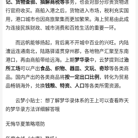
记、货物查验、抽解商税等
事务，也会对部分珍贵货物进
行官府收买。商船入港之后，货物进入市场，税利充实国
用，港口城市也因商旅聚集而更加繁荣。海上贸易由此成
为连接民族财政、城市消费和百姓生活的重要一环。
而远帆能够扬起，背后离不开城中百业的兴旺。内陆
漕运连通南北，陆路驿道贯穿州郡，各地物产汇聚至东南
港口，再由商船带给远海。上期
梦华录
中，云梦提到过
治
所工场
可以产出
食品、织物、器皿、文玩、奇珍
等各类商
品。国内产出的各类商品将
按一定出口比例
，转化为贸易
品畅销海外，兑换
钱粮、特资、人口
等各类所需资源。
云梦小贴士：想了解梦华录体系的王上可以查看昨天
的梦华录方法详细解答哦
无悔华夏
策略塔防