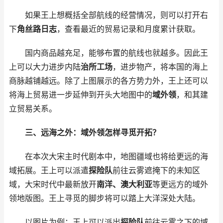
如果王上想概括全部航线的经营情况，则可以打开右
下
角丝路日志
，查看最近的贸易记录和月度累计获取。
国内商品越充足，能够布置的航线也就越多。因此王
上可以大力进步内陆
治所工场
，进步物产，将本国的海上
商脉越铺越远。除了上图展示的各方势力外，王上还可以
将海上贸易进一步延伸到开头大地图中的
域外领
，和其建
立贸易关系。
三、远海之外：域外领怎样寻觅开拓？
在本次大宋主时代剧本中，地图疆域也将给更远的海
域拓展。王上可以派遣
探险队
前往云雾遮掩下的未知区
域，大宋时代中最新放开
南洋、澳大利亚
等更远方的域外
领地版图。王上寻觅的脚步将可以踏上大洋深处大陆。
以图片为例：王上可以派出
探险队
前往云雾之下的域