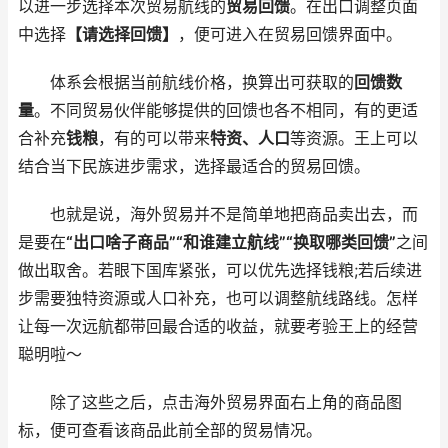
以进一步选择本次贸易航线的
贸易回馈
。在出口调整页面
中选择
【请选择回馈】
，便可进入在贸易回馈界面中。
体系会根据当前航线价格，换算出可获取的
回馈数
量
。不同贸易伙伴能够提供的回馈也各不相同，有的更适
合补充
钱粮
，有的可以带来
特资、人口
等资源。王上可以
结合当下民族进步需求，选择最适合的贸易回馈。
也就是说，海外贸易并不是简单地把商品卖出去，而
是要在
“出口啥子商品”“和谁建立航线”“换取哪类回馈”
之间
做出取舍。若眼下国库紧张，可以优先选择钱粮;若后续进
步需要独特资源或人口补充，也可以调整航线路线。怎样
让每一次远航都带回最合适的收益，就要考验王上的经营
聪明啦～
除了这些之后，点击海外贸易界面右上角的商品图
标，便可查看该商品此前全部的贸易情况。