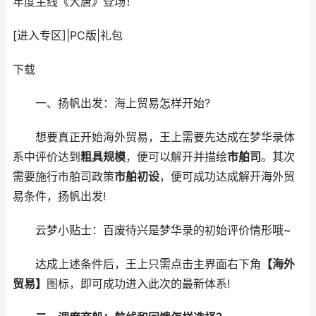
年度主线《大唐》登场！
[进入专区]
|
PC版
|
礼包
下载
一、扬帆出发：海上贸易怎样开始?
想要真正开始海外贸易，王上需要先达成在梦华录体
系中评价达到
粗具规模
，便可以解开并描绘
市舶司
。其次
需要施行市舶司政策
市舶初设
，便可成功达成解开海外贸
易条件，扬帆出发!
云梦小贴士：百废待兴是梦华录的初始评价情形哦~
达成上述条件后，王上只需点击主界面右下角
【海外
贸易】
图标，即可成功进入此次的最新体系!