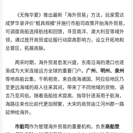
《无悔华夏》推出最新「海外贸易」方法，玩家需达
成梦华录评价“粗具规模”并施行市舶司政策开始海外贸易，
可调度商船选择航线和回馈，寻觅南洋、澳大利亚等域外
领，通过放开商贸或征服行动提高影响力，设立开拓地和
总督区，拓展商脉。
两宋时期，海外贸易愈发兴盛，东南沿海的港口也逐
渐成为大宋连接远方全球的重要门户。
广州、明州、泉州
等地商舶云集，千帆相竞，来自南海诸国、阿拉伯地区乃
至更远海域的商人往来其间，带来了不同地域的货物、语
言乃至风俗。随着造船技术提高、指导针逐渐用于航海，
海路往来也比前代更加频繁，大宋的商贸由江河州郡一路
延伸给海外。
市舶司
作为管理海外贸易的重要机构，负责
商舶登