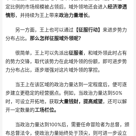
定比例的市场规模被占领后，域外领地还会进入
经济渗透
情形
，并持续为王上带来
政治力量增长
。
另一方面，王上也可以通过
【征服行动】
来进步势力
分布占比。
那么怎样征服域外领呢？
很简单，王上可以先派出
征服者
，和域外领此时占有
的势力交锋，取代该势力在此域外领的份额，即可进步势
力分布占比，逐步增强对这片域外领的掌控。
当王上在该区域的政治力量达到一定程度后，便可逐
步建立更稳定的经营据点。例如，当政治力量达到50%
时，可设立开拓地，获取
大量钱财，提高威望
，还可以解
开一定数量的
工场栏位。
当政治力量达到100%后，需要任命冒险者为总督，颁
布总督法令，使政治力量始终处于顶尖，则可进一步设立