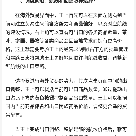
二、调度商船：航线和回馈怎样选择？
在
海外贸易
界面中，王上首先可以在页面左侧看到当
前可建立贸易往来的
各方势力
和
商品偏好
，以及对应航线
的建设情况。右上角可以查看可出口的各类商品数量，
茶
叶、字画、器物
等各类商品会因当地需求而拥有更高价
格，这里就需要考验王上的经营聪明啦!右下方的批量管理
和丝路日志将帮助王上更好地回顾往期航线收益，调整新
鲜航线的出口策略。
选择要进行海外贸易的势力，其次点击页面中间的
出
口调整
，王上可以概括目前可出口商品数量，通过拖动出
口占比下方的
黄色按钮
控制商品出口数量。王上可以根据
国内当前商品储备和出口民族商品价格，调整更合适的贸
易配置。
当王上完成出口调整、积累足够的航线价格后，就可