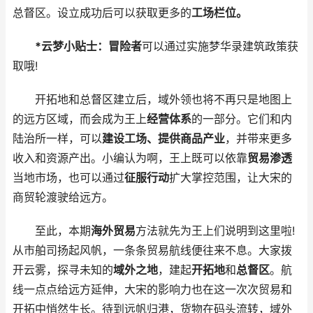
总督区。设立成功后可以获取更多的
工场栏位。
*云梦小贴士：冒险者
可以通过实施梦华录建筑政策获
取哦!
开拓地和总督区建立后，域外领也将不再只是地图上
的远方区域，而会成为王上
经营体系
的一部分。它们和内
陆治所一样，可以
建设工场、提供商品产业
，并带来更多
收入和资源产出。小编认为啊，王上既可以依靠
贸易渗透
当地市场，也可以通过
征服行动
扩大掌控范围，让大宋的
商贸轮渡驶给远方。
至此，本期
海外贸易
方法就先为王上们说明到这里啦!
从市舶司扬起风帆，一条条贸易航线便往来不息。大家拨
开云雾，探寻未知的
域外之地
，建起
开拓地
和
总督区
。航
线一点点给远方延伸，大宋的影响力也在这一次次贸易和
开拓中悄然生长。待到远帆归港，货物在码头流转，域外