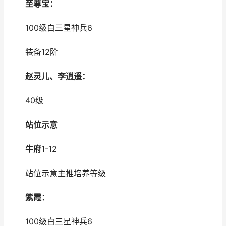
至尊宝：
100级白三星神兵6
装备12阶
赵灵儿、李逍遥：
40级
站位示意
牛府
1-12
站位示意主推培养等级
紫霞：
100级白三星神兵6