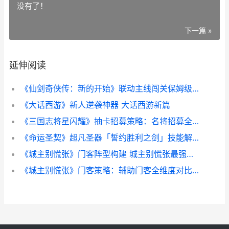
没有了！
下一篇 »
延伸阅读
《仙剑奇侠传：新的开始》联动主线闯关保姆级推图指导：牛府&牛香儿&牛魔王 仙剑奇侠传98柔情版全攻略
《大话西游》新人逆袭神器 大话西游新篇
《三国志将星闪耀》抽卡招募策略：名将招募全解析 三国志战略版将星昭临奖励
《命运圣契》超凡圣器「誓约胜利之剑」技能解读 命运圣母
《城主别慌张》门客阵型构建 城主别慌张最强阵容搭配推荐
《城主别慌张》门客策略：辅助门客全维度对比 城主别慌张0.1折下载地址