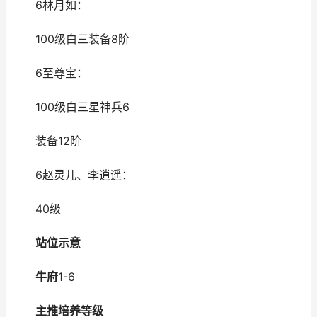
6林月如：
100级白三装备8阶
6至尊宝：
100级白三星神兵6
装备12阶
6赵灵儿、李逍遥：
40级
站位示意
牛府
1-6
主推培养等级