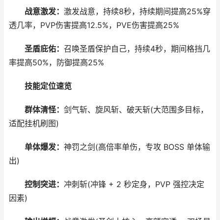
战意激发：
激发战意，持续8秒，持续期间提高25%穿
透几率，PVP伤害提高12.5%，PVE伤害提高25%
圣盾庇佑：
召唤圣盾保护自己，持续4秒，期间格挡几
率提高50%，防御提高25%
技能定位速览
群体清怪：
剑气斩、旋风斩、破天斩(大范围多目标，
适配挂机刷图)
单体爆发：
神罚之剑(高倍率单伤，专攻 BOSS 单体输
出)
控制突进：
冲刺斩(冲锋 + 2 秒定身，PVP 强控决定
因素)