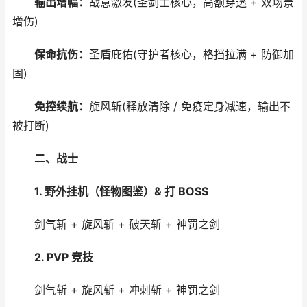
输出增幅：
战意激发(圣剑士核心，高额穿透 + 双场景
增伤)
保命抗伤：
圣盾庇佑(守护者核心，格挡拉满 + 防御加
固)
免控续航：
旋风斩(释放清除 / 免疫定身减速，输出不
被打断)
二、战士
1. 野外挂机（怪物图鉴）& 打 BOSS
剑气斩 + 旋风斩 + 破天斩 + 神罚之剑
2. PVP 竞技
剑气斩 + 旋风斩 + 冲刺斩 + 神罚之剑