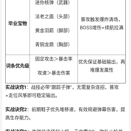
迷你核弹（武器）
法老之面（头部）
普攻触发爆炸清场，
毕业宝物
BOSS增伤+续航拉满
黄金羽箭（脚部）
青铜龙鼎（胸部）
固定攻击＞暴击率
优先保证基础输出，再
词条优先级
堆爆发属性
攻速＞暴击伤害
实战诀窍1
：战技必带“跟踪子弹”，无需复杂连招，普攻
+走位风筝即可稳定输出。
实战诀窍2
：前期鞋子优先堆移速，有效规避弹幕伤害，提
高生存能力。