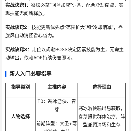
实战诀窍1
：祭坛必拿“回蓝加成”词条，配合冷却缩减，实
现技能无间断释放。
实战诀窍2
：技能更新优先点“范围扩大”和“冷却缩减”，靠
旋风自动清怪省心省力。
实战诀窍3
：走位以规避BOSS决定因素技能为主，无需主
动输出，依赖AOE持续伤害即可。
新人入门必要指导
指导类别
主推内容
选择理由
T0：寒冰游侠、春
寒冰游侠输出易获取，
芽
人物选择
春芽提供群体治疗，阵
前期阵型：大圣+寒
型兼顾清场和生存