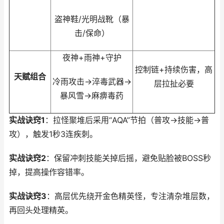
盗神鞋/光明战靴（暴
击/保命）
夜神+雨神+守护
控制链+持续伤害，高
天赋组合
冷雨攻击→淬毒武器→
层拉扯必要
暴风雪→麻痹毒药
实战诀窍1
：拉怪聚堆后采用“AQA”节拍（普攻→技能→普
攻），触发1秒3连疾刺。
实战诀窍2
：保留冲刺技能关掉后摇，避免贴脸被BOSS秒
掉，提高操作容错率。
实战诀窍3
：高层优先绕开金色精英怪，专注清杂堆层数，
再回头处理精英。