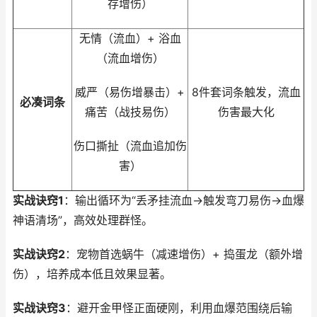
存增伤）
无情（流血）+ 浴血
（流血增伤）
威严（易伤增暴击）+
8件套词条触发，流血
必凑词条
痛苦（战技易伤）
伤害最大化
伤口撕扯（流血追加伤
害）
实战诀窍1
：输出循环为“丢矛挂流血→触发弯刀易伤→血爆
神语清场”，高效处理群怪。
实战诀窍2
：宠物首选蜗牛（减速增伤）+ 捣蛋龙（额外增
伤），培养成本低且效果显著。
实战诀窍3
：避开金甲怪正面硬刚，利用血爆范围绕后输