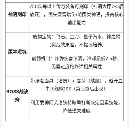
750装等以上传奇装备可刻印（神语大厅7-5后
神语刻印
放开），优先保留增伤/范围类神语，提高核心
输出能力
废物宝物：飞石、金刀、量子汽水、神之臂
（实战效果差，不提议培养）
版本避坑
削弱机制：炸弹伤害下调，冷却最低2.5秒，
无需过度堆炸弹相关属性
带法老面具（增伤）+ 春芽（续航），避开血
牛词缀BOSS（第三章后出现）
BOSS战诀
窍
利用爱神阿芙洛狄特眩晕打断决定因素技能，
降低通关难度