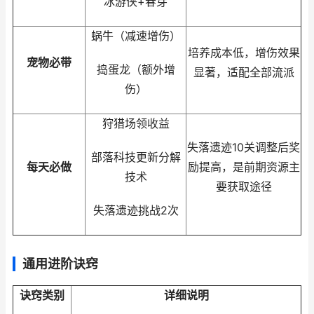
冰游侠+春芽
蜗牛（减速增伤）
培养成本低，增伤效果
宠物必带
捣蛋龙（额外增
显著，适配全部流派
伤）
狩猎场领收益
失落遗迹10关调整后奖
部落科技更新分解
每天必做
励提高，是前期资源主
技术
要获取途径
失落遗迹挑战2次
通用进阶诀窍
诀窍类别
详细说明