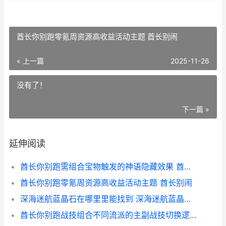
酋长你别跑零氪周资源高收益活动主题 酋长别闹
« 上一篇
2025-11-26
没有了！
下一篇 »
延伸阅读
酋长你别跑需组合宝物触发的神语隐藏效果 酋长大人别碰我免费全文阅读
酋长你别跑零氪周资源高收益活动主题 酋长别闹
深海迷航蓝晶石在哪里里能找到 深海迷航蓝晶石怎么采集
酋长你别跑战技组合不同流派的主副战技切换逻辑 酋长别闹视频全集