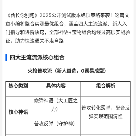
《酋长你别跑》2025公开测试版本绝顶策略来袭！这篇文
章小编将整合实测最优组合，涵盖四大主流流派、新人入
门指导和进阶诀窍，全部神语+宝物组合均经过高层实战验
证，助力快速通关不走弯路！
四大主流流派核心组合
火枪普攻流（新人首选，0氪易成型）
核心类别
具体内容
组合解析
霰弹神语（大工匠之
普攻转化霰弹，配合反
力）
核心神语
弹实现范围清怪
普攻反弹（守护神）