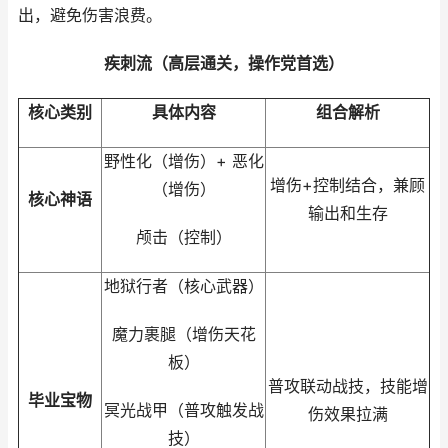
出，避免伤害浪费。
疾刺流（高层通关，操作党首选）
核心类别
具体内容
组合解析
野性化（增伤）+ 恶化
增伤+控制结合，兼顾
（增伤）
核心神语
输出和生存
颅击（控制）
地狱行者（核心武器）
魔力裹腿（增伤天花
板）
普攻联动战技，技能增
毕业宝物
冥光战甲（普攻触发战
伤效果拉满
技）