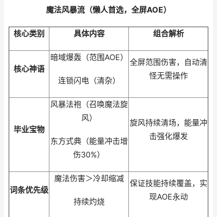
魔法风暴流（懒人首选，全屏AOE）
核心类别
具体内容
组合解析
暗域爆轰（范围AOE）
全屏范围伤害，自动清
核心神语
怪无需操作
连锁闪电（清杂）
风暴法袍（召唤魔法旋
风）
旋风持续清场，能量冲
毕业宝物
击强化爆发
东方式典（能量冲击增
伤30%）
魔法伤害＞冷却缩减
保证技能持续覆盖，实
词条优先级
现AOE永动
持续灼烧