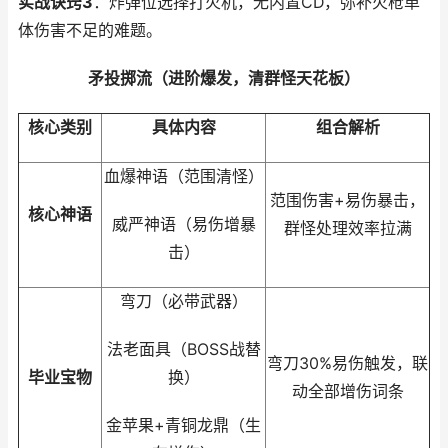
实战诀窍3
：炸弹位选择打火机，无内置CD，弥补火枪单
体伤害不足的难题。
矛投掷流（进阶爆发，清群怪天花板）
核心类别
具体内容
组合解析
血爆神语（范围清怪）
范围伤害+易伤暴击，
核心神语
威严神语（易伤增暴
群怪处理效率拉满
击）
弯刀（必带武器）
法老面具（BOSS战替
弯刀30%易伤触发，联
毕业宝物
换）
动全部增伤词条
金苹果+青铜龙鼎（生