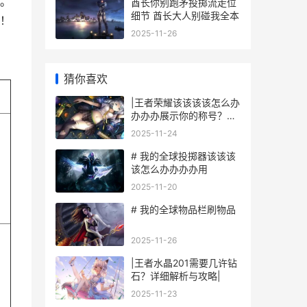
。
酋长你别跑矛投掷流走位
细节 酋长大人别碰我全本
！
2025-11-26
猜你喜欢
|王者荣耀该该该该怎么办
办办办展示你的称号？游
戏称号显示全攻略|
2025-11-24
# 我的全球投掷器该该该
该怎么办办办办用
2025-11-20
# 我的全球物品栏刷物品
2025-11-26
|王者水晶201需要几许钻
石？详细解析与攻略|
2025-11-23