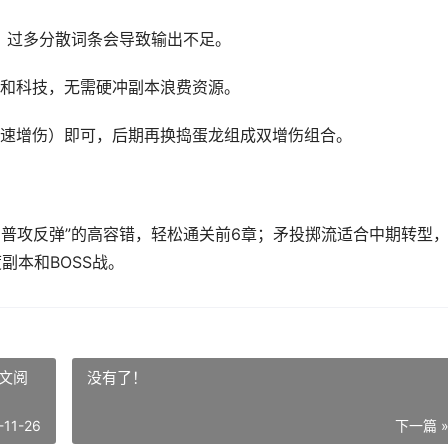
系，过多分散词条会导致输出不足。
和科技，无需硬冲副本浪费资源。
速增伤）即可，后期再换捣蛋龙组成双增伤组合。
+普攻反弹”的高容错，轻松通关前6章；矛投掷流适合中期转型
副本和BOSS战。
文阅
没有了！
-11-26
下一篇 