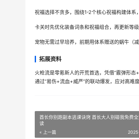
祝福选择不贪多，围绕1-2个核心祝福构建体
卡关时先优化装备词条和祝福组合，再更新等级
宠物无需过早培养，前期用体系赠送的蜗牛（减
拓展资料
火枪流是零氪新人的开荒首选，凭借“霰弹形态
通过“易伤+流血+威严”的联动爆发，应对高难度
酋长你别跑副本逃课诀窍 酋长大人别碰我免费全
读
« 上一篇
2025