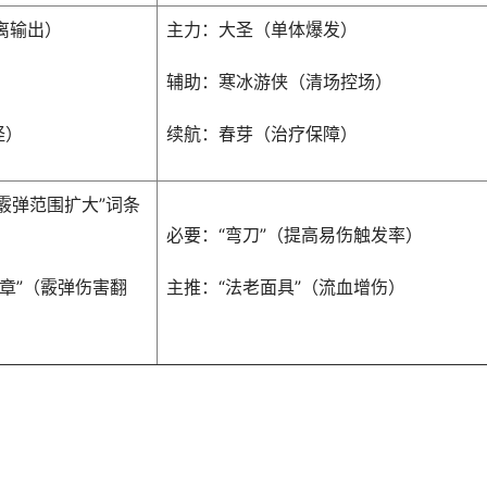
离输出）
主力：大圣（单体爆发）
）
辅助：寒冰游侠（清场控场）
怪）
续航：春芽（治疗保障）
“霰弹范围扩大”词条
必要：“弯刀”（提高易伤触发率）
章”（霰弹伤害翻
主推：“法老面具”（流血增伤）