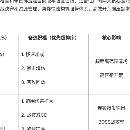
枪流和矛投掷流是当前版本强度在线、适配性广的两大核心流派
战诀窍和资源管理，帮你快速构筑强势体系，高效开荒碾压副本
排序）
备选祝福（优先级排序）
核心影响
态）
1. 移速加成
超距离范围清场
2. 暴击增伤
高容错开荒
3. 普攻回蓝
1. 范围伤害扩大
连锁爆发输出
2. 战技减CD
BOSS战攻坚
击率）
3. 攻速提高