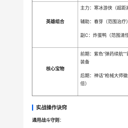
主力：寒冰游侠（超距
英雄组合
辅助：春芽（范围治疗
副C：炸蛋鸭（范围清
前期：紫色“弹药续航”
装备
核心宝物
后期：神话“枪械大师徽
倍）
实战操作诀窍
通用战斗守则
：