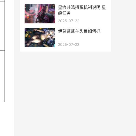
星痕共鸣扭蛋机制说明 星
痕任务
2025-07-22
伊莫蓬蓬羊头目如何抓
2025-07-22