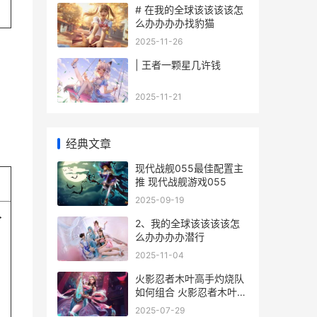
# 在我的全球该该该该怎
么办办办办找豹猫
2025-11-26
| 王者一颗星几许钱
2025-11-21
经典文章
现代战舰055最佳配置主
推 现代战舰游戏055
2025-09-19
>
2、我的全球该该该该怎
么办办办办潜行
2025-11-04
火影忍者木叶高手灼烧队
如何组合 火影忍者木叶高
手破解版
2025-07-29