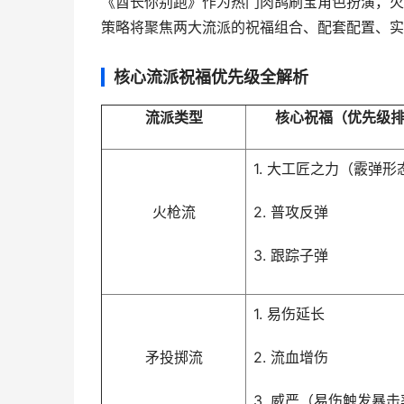
《酋长你别跑》作为热门肉鸽刷宝角色扮演，火
策略将聚焦两大流派的祝福组合、配套配置、实
核心流派祝福优先级全解析
流派类型
核心祝福（优先级
1. 大工匠之力（霰弹形
火枪流
2. 普攻反弹
3. 跟踪子弹
1. 易伤延长
矛投掷流
2. 流血增伤
3. 威严（易伤触发暴