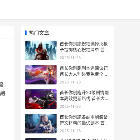
热门文章
酋长你别跑祝福选择火枪
矛投掷核心祝福清单 酋长
你别跑祝福选择
2025-11-26
酋长你别跑副本逃课诀窍
酋长大人别碰我免费全文
阅读
2025-11-26
流
酋长你别跑升20级剧情副
副
本高效更新路线 酋长大人
别碰我全本
2025-11-26
酋长你别跑各副本刷装备
符文材料的最优副本 酋长
别打脸txt
2025-11-26