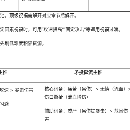
池，顶级祝福需解开对应章节后解开。
因素祝福时，可用“攻速提高”“固定攻击”等通用祝福过渡。
先刷低难度积累资源。
主推
矛投掷流主推
核心词条：痛苦（易伤）> 无情（流血）
攻速 > 暴击伤害
伤口撕扯（流血增伤）
 闪避
辅助词条：威严（易伤提暴击）> 范围伤
害