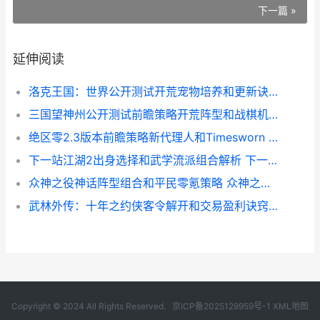
下一篇 »
延伸阅读
洛克王国：世界公开测试开荒宠物培养和更新诀窍 洛克王国世界三测什么时候开始
三国望神州公开测试前瞻策略开荒阵型和战棋机制解析
绝区零2.3版本前瞻策略新代理人和Timesworn 绝区什么意思
下一站江湖2出身选择和武学流派组合解析 下一站江湖2出神入化
众神之役神话阵型组合和平民零氪策略 众神之役神话阵容搭配
武林外传：十年之约侠客令解开和交易盈利诀窍 武林外传十年之约哪个职业厉害
Copyright © 2024 All Rights Reserved.
京ICP备2025129959号-1
XML地图