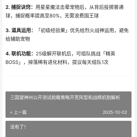
2. 捕捉诀窍：
用星星魔法击晕宠物后，从背后投掷普通
球，捕捉概率提高至80%，无需浪费国王球
3. 道具运用：
「初级经验果」优先给烈火战神运用，避免
给辅助宠物
4. 联机功能：
25级解开联机后，可组队挑战「精英
BOSS」，掉落稀有进化材料，提议每天组队1次
三国望神州公开测试前瞻策略开荒阵型和战棋机制解析
« 上一篇
2025-10-02
没有了！