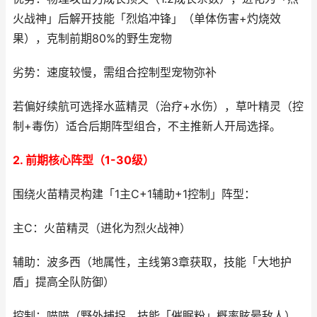
火战神」后解开技能「烈焰冲锋」（单体伤害+灼烧效
果），克制前期80%的野生宠物
劣势：速度较慢，需组合控制型宠物弥补
若偏好续航可选择水蓝精灵（治疗+水伤），草叶精灵（控
制+毒伤）适合后期阵型组合，不主推新人开局选择。
2. 前期核心阵型（1-30级）
围绕火苗精灵构建「1主C+1辅助+1控制」阵型：
主C：火苗精灵（进化为烈火战神）
辅助：波多西（地属性，主线第3章获取，技能「大地护
盾」提高全队防御）
控制：喵喵（野外捕捉，技能「催眠粉」概率眩晕敌人）