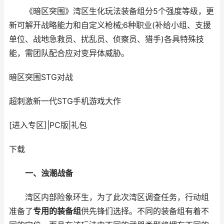
《暗区突围》湾区生化玩法装备组分5个强度等级，更
新可解开战略能力和自定义枪械;6种职业(补给小组、支援
单位、战地急救员、扰乱员、侦察员、猎手)各具特殊技
能，需团队配合应对变异体威胁。
暗区突围
STG对战
超刺激新一代STG手机游戏大作
[进入专区]
|
PC版
|
礼包
下载
一、浊潮战备
湾区内部险象环生，为了此次湾区调查任务，行动组
准备了
专用的装备组
供先锋们选择。不同的装备组有着不