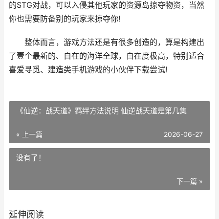
的STG对战，可以入侵其他玩家的资源岛掠夺物资，当然
你也需要防备别的玩家来掠夺你!
整体而言，游戏方法还是有很多创造的，算是构建出
了壹个最新的、自在的海洋全球，自在度极高，特别适合
喜爱寻觅、建造类手机游戏的小伙伴下载尝试!
《仙逆：战天道》羁绊方法说明 仙逆战天道是第几集
« 上一篇
2026-06-27
没有了！
下一篇 »
延伸阅读