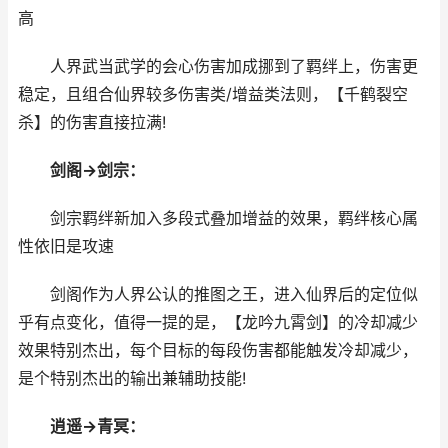
高
人界武当武学的会心伤害加成挪到了羁绊上，伤害更
稳定，且组合仙界较多伤害类/增益类法则，【千鹤裂空
杀】的伤害直接拉满!
剑阁→剑宗：
剑宗羁绊新加入多段式叠加增益的效果，羁绊核心属
性依旧是攻速
剑阁作为人界公认的推图之王，进入仙界后的定位似
乎有点变化，值得一提的是，【龙吟九霄剑】的冷却减少
效果特别杰出，每个目标的每段伤害都能触发冷却减少，
是个特别杰出的输出兼辅助技能!
逍遥→青冥：