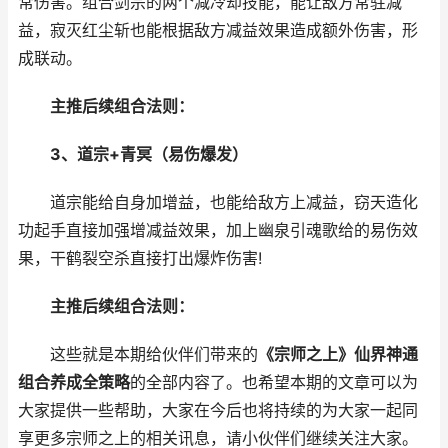
常伤害。组合剑宗的两个减冷却技能，能让敌方常驻减
益，寂灭红尘斩也能根据敌方减益效果造成额外伤害，形
成联动。
主推后续组合法则：
3、道宗+青冥（易伤爆发）
道宗能给自身加增益，也能给敌方上减益，窃天造化
功起手直接加强增减益效果，加上幽泉引魂歌给的易伤效
果，干鹤裂空杀直接打出爆炸伤害!
主推后续组合法则：
这些就是本期给伙伴们带来的
《宗师之上》仙界神通
组合养成全策略
的全部内容了。也希望本期的文章可以为
大家提供一些帮助，大家在今后也将持续的为大家一起同
享更多宗师之上的相关讯息，请小伙伴们继续关注大家。