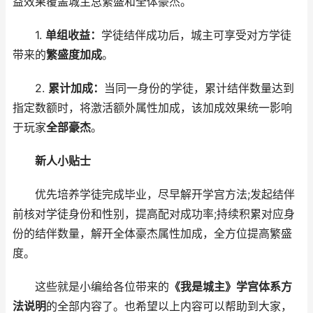
益效果覆盖城主总繁盛和全体豪杰。
1.
单组收益：
学徒结伴成功后，城主可享受对方学徒
带来的
繁盛度加成
。
2.
累计加成：
当同一身份的学徒，累计结伴数量达到
指定数额时，将激活额外属性加成，该加成效果统一影响
于玩家
全部豪杰
。
新人小贴士
优先培养学徒完成毕业，尽早解开学宫方法;发起结伴
前核对学徒身份和性别，提高配对成功率;持续积累对应身
份的结伴数量，解开全体豪杰属性加成，全方位提高繁盛
度。
这些就是小编给各位带来的
《我是城主》学宫体系方
法说明
的全部内容了。也希望以上内容可以帮助到大家，