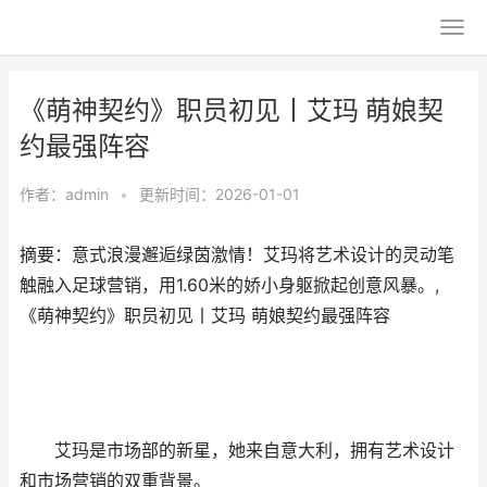
《萌神契约》职员初见丨艾玛 萌娘契
约最强阵容
作者：
admin
•
更新时间：2026-01-01
摘要：意式浪漫邂逅绿茵激情！艾玛将艺术设计的灵动笔
触融入足球营销，用1.60米的娇小身躯掀起创意风暴。,
《萌神契约》职员初见丨艾玛 萌娘契约最强阵容
艾玛是市场部的新星，她来自意大利，拥有艺术设计
和市场营销的双重背景。