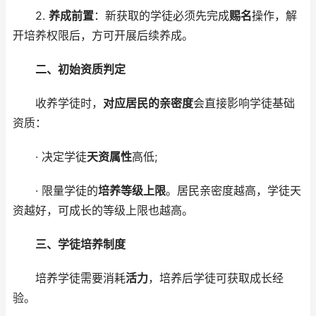
2.
养成前置
：新获取的学徒必须先完成
赐名
操作，解
开培养权限后，方可开展后续养成。
二、初始资质判定
收养学徒时，
对应居民的亲密度
会直接影响学徒基础
资质：
· 决定学徒
天资属性
高低;
· 限量学徒的
培养等级上限
。居民亲密度越高，学徒天
资越好，可成长的等级上限也越高。
三、学徒培养制度
培养学徒需要消耗
活力
，培养后学徒可获取成长经
验。