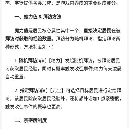
杰、学徒提供各类加成，是游戏内养成的重要组成部分。
一、魔力值 & 拜访方法
魔力值
是居民核心属性其中一个，
直接决定居民在被
拜访时获取的经验数量
。拜访分为随机拜访、指定拜访两
种形式，方法制度如下：
1.
随机拜访
消耗【精力】发起随机拜访，被拜访居民
可获取居民经验，同时有概率触发
收徒事件
;精力每天凌晨
自动重置。
2.
指定拜访
消耗【元宝】可选择目标居民进行定给拜
访。该居民除获取居民经验外，还将额外增加
1 点亲密度
，
触发收徒事件的概率也更高。
二、亲密度制度