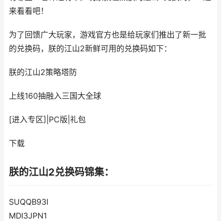
来看看吧！
为了回馈广大玩家，游戏官方也是给玩家们推出了新一批
的兑换码，朕的江山2新鲜可用的兑换码如下：
朕的江山2
策略塔防
上线160抽融入三国大全球
[进入专区]
|
PC版
|
礼包
下载
朕的江山2兑换码锦集：
SUQQB93I
MDI3JPN1