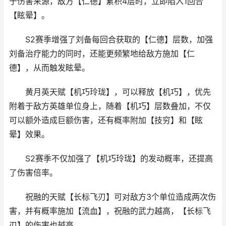
于伤害来源，敌方【仁德】累积4层时，立即陷入1回合
【眩晕】。
S2赛季增强了刘备每回合获取的【仁德】层数，加强
刘备治疗能力的同时，还能更频繁地给敌方施加【仁
德】，从而触发眩晕。
黄月英天赋【机巧玲珑】，可以释放【机巧】，优先
附着于敌方英雄单位身上，随着【机巧】层数叠加，不仅
可以额外造成巨额伤害，还有概率附加【技穷】和【眩
晕】效果。
S2赛季不仅加强了【机巧玲珑】的发动概率，还提高
了伤害倍率。
祝融的天赋【长标飞刃】可对敌方3个单位造成两次伤
害，并有概率施加【流血】，祝融的武力越高，【长标飞
刃】的伤害也越高。