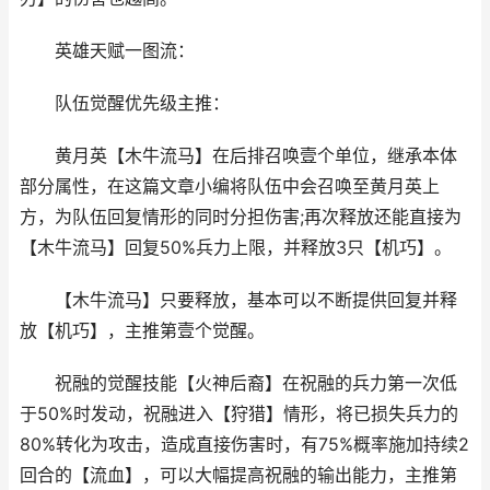
英雄天赋一图流：
队伍觉醒优先级主推：
黄月英【木牛流马】在后排召唤壹个单位，继承本体
部分属性，在这篇文章小编将队伍中会召唤至黄月英上
方，为队伍回复情形的同时分担伤害;再次释放还能直接为
【木牛流马】回复50%兵力上限，并释放3只【机巧】。
【木牛流马】只要释放，基本可以不断提供回复并释
放【机巧】，主推第壹个觉醒。
祝融的觉醒技能【火神后裔】在祝融的兵力第一次低
于50%时发动，祝融进入【狩猎】情形，将已损失兵力的
80%转化为攻击，造成直接伤害时，有75%概率施加持续2
回合的【流血】，可以大幅提高祝融的输出能力，主推第