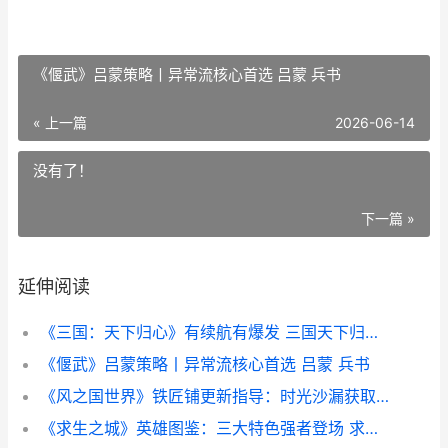
《偃武》吕蒙策略丨异常流核心首选 吕蒙 兵书
« 上一篇
2026-06-14
没有了！
下一篇 »
延伸阅读
《三国：天下归心》有续航有爆发 三国天下归心阵容搭配攻略
《偃武》吕蒙策略丨异常流核心首选 吕蒙 兵书
《风之国世界》铁匠铺更新指导：时光沙漏获取及礼包选购详细解答 风之国世界哪个职业厉害
《求生之城》英雄图鉴：三大特色强者登场 求生之战英文