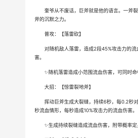
奎爷从不废话，巨斧就是他的语言。一斧裂地
斧的沉默之力。
普攻：【落雷砍】
对随机敌人落雷，造成2段45%攻击力的流血
害。
✨随机落雷造成小范围流血伤害，可同时命
大招：【惊雷裂地斧】
挥动巨斧生成大裂缝，持续6秒，每0.2秒对敌
秒流血情形，每秒造成10%攻击力的流血伤害。
✨生成持续裂缝造成流血伤害，附带概率定