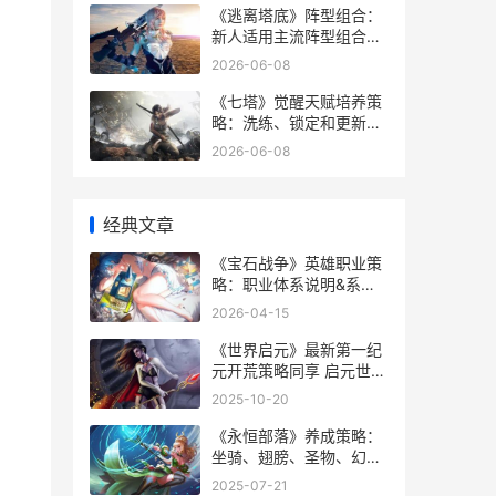
《逃离塔底》阵型组合：
新人适用主流阵型组合策
略主推 逃离塔楼有终点吗
2026-06-08
《七塔》觉醒天赋培养策
略：洗练、锁定和更新说
明 七塔之上 小说
2026-06-08
经典文章
《宝石战争》英雄职业策
略：职业体系说明&系统
详细解答 《宝石战争》英
2026-04-15
文版
《世界启元》最新第一纪
元开荒策略同享 启元世界
创始人
2025-10-20
《永恒部落》养成策略：
坐骑、翅膀、圣物、幻影
进阶规则详细解答 永恒不
2025-07-21