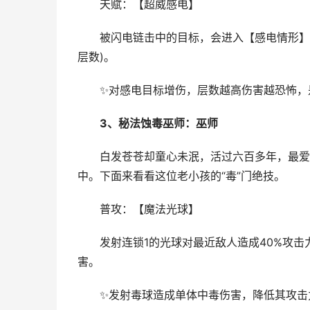
天赋：【超威感电】
被闪电链击中的目标，会进入【感电情形】，持续
层数)。
✨对感电目标增伤，层数越高伤害越恐怖，
3、秘法蚀毒巫师：巫师
白发苍苍却童心未泯，活过六百多年，最爱的
中。下面来看看这位老小孩的“毒”门绝技。
普攻：【魔法光球】
发射连锁1的光球对最近敌人造成40%攻击力
害。
✨发射毒球造成单体中毒伤害，降低其攻击