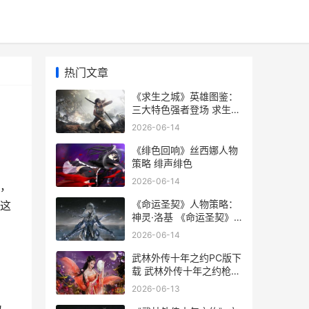
热门文章
《求生之城》英雄图鉴：
三大特色强者登场 求生之
战英文
2026-06-14
《绯色回响》丝西娜人物
策略 绯声绯色
2026-06-14
，
《命运圣契》人物策略：
这
神灵·洛基 《命运圣契》
人物关系图
2026-06-14
武林外传十年之约PC版下
载 武林外传十年之约枪豪
加点
2026-06-13