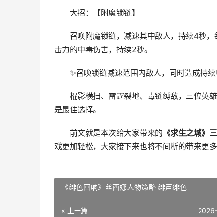
大招：【附魔锁链】
召唤附魔锁链，减速其中敌人，持续4秒，每秒
击力的中毒伤害，持续2秒。
✨召唤锁链减速范围内敌人，同时造成持续中
棍影横扫、雷霆裂地、毒链缚敌，三位英雄攻
是最佳选择。
前文就是本次给大家带来的
《求生之城》三
戏更加轻松，大家接下来也将不间断的带来更多
《绯色回响》丝西娜人物策略 绯声绯色
« 上一篇
2026