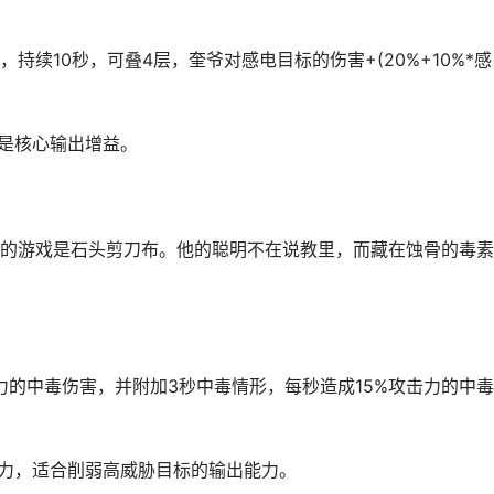
10秒，可叠4层，奎爷对感电目标的伤害+(20%+10%*感
是核心输出增益。
游戏是石头剪刀布。他的聪明不在说教里，而藏在蚀骨的毒素
的中毒伤害，并附加3秒中毒情形，每秒造成15%攻击力的中
力，适合削弱高威胁目标的输出能力。