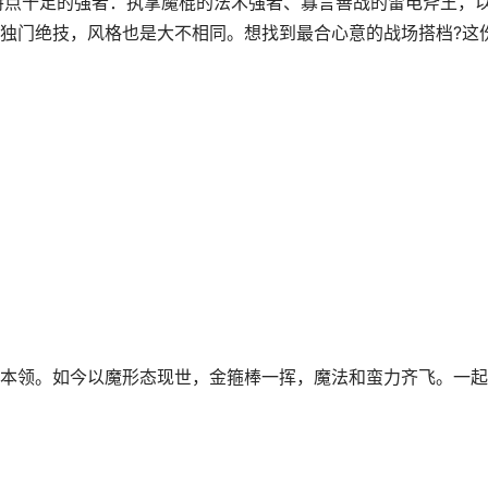
点十足的强者：执掌魔棍的法术强者、寡言善战的雷电斧王，
独门绝技，风格也是大不相同。想找到最合心意的战场搭档?这
领。如今以魔形态现世，金箍棒一挥，魔法和蛮力齐飞。一起