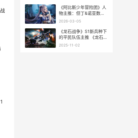
朽百度百科
《阿比斯少年冒险团》人
战
物主推：但丁&诺亚数据
详细解答 阿比斯弹的曲子
2026-03-05
《龙石战争》S1新兵种下
的平民队伍主推 《龙石战
争》新版本上线新
2025-11-02
伤
1