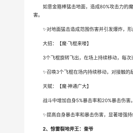
如意金箍棒猛击地面，造成80%攻击力的魔法
害。
✨对地面猛击造成范围伤害并引发爆炸，形
大招：【魔·飞棍来喽】
3个飞棍旋转飞出，在场上持续移动，每次造
✨召唤3个飞棍在场内持续移动，对接触的敌
天赋：【魔·神通广大】
战斗中增加自身5%暴击率和20%暴击伤害
✨提高自身暴击率和暴击伤害，显著增强持
2、惊雷裂地斧王：奎爷