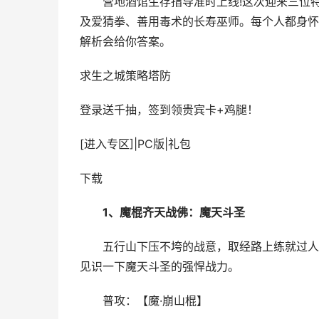
营地酒馆生存指导准时上线!这次迎来三位特
及爱猜拳、善用毒术的长寿巫师。每个人都身怀
解析会给你答案。
求生之城
策略塔防
登录送千抽，签到领贵宾卡+鸡腿！
[进入专区]
|
PC版
|
礼包
下载
1、魔棍齐天战佛：魔天斗圣
五行山下压不垮的战意，取经路上练就过人本
见识一下魔天斗圣的强悍战力。
普攻：【魔·崩山棍】