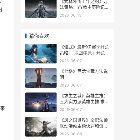
以
《武林外传十年之约》方
法策略：YY教主历险记全
份
关卡策略 武林外传十年之
2026-06-13
约手游礼包码
猜你喜欢
《偃武》最新XP赛季开荒
策略|「决战中原」开荒指
导最优阵型组合 偃武什么
2026-06-07
意思
《七塔》巨龙宝藏方法说
明
2026-06-07
《求生之城》英雄主推：
三大实力派英雄主推 求生
之路英语翻译
来
2026-06-07
《风之国世界》全职法师
联动活动主题诀窍和资源
兑换策略 风之国世界手游
2026-06-08
副本攻略大全