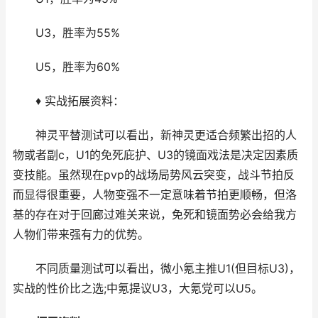
U3，胜率为55%
U5，胜率为60%
♦ 实战拓展资料：
神灵平替测试可以看出，新神灵更适合频繁出招的人
物或者副c，U1的免死庇护、U3的镜面戏法是决定因素质
变技能。虽然现在pvp的战场局势风云突变，战斗节拍反
而显得很重要，人物变强不一定意味着节拍更顺畅，但洛
基的存在对于回廊过难关来说，免死和镜面势必会给我方
人物们带来强有力的优势。
不同质量测试可以看出，微小氪主推U1(但目标U3)，
实战的性价比之选;中氪提议U3，大氪党可以U5。