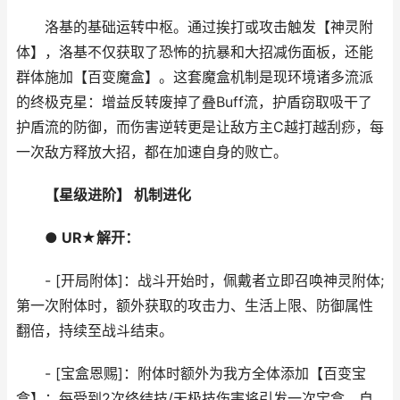
洛基的基础运转中枢。通过挨打或攻击触发【神灵附
体】，洛基不仅获取了恐怖的抗暴和大招减伤面板，还能
群体施加【百变魔盒】。这套魔盒机制是现环境诸多流派
的终极克星：增益反转废掉了叠Buff流，护盾窃取吸干了
护盾流的防御，而伤害逆转更是让敌方主C越打越刮痧，每
一次敌方释放大招，都在加速自身的败亡。
【星级进阶】 机制进化
● UR★解开：
- [开局附体]：战斗开始时，佩戴者立即召唤神灵附体;
第一次附体时，额外获取的攻击力、生活上限、防御属性
翻倍，持续至战斗结束。
- [宝盒恩赐]：附体时额外为我方全体添加【百变宝
盒】：每受到2次终结技/天极技伤害将引发一次宝盒，自