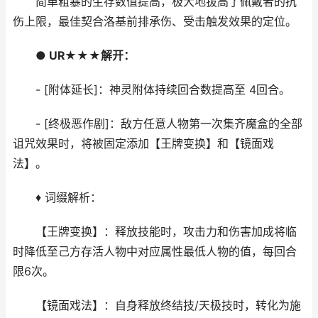
简单粗暴的生存数值提高，极大地拔高了佩戴者的抗
伤上限，最佳契合洛基前排承伤、受击触发效果的定位。
● UR★★★解开：
- [附体延长]：神灵附体持续回合数提高至 4回合。
- [终极恶作剧]：敌方任意人物第一次集齐魔盒的全部
诅咒效果时，将被固定添加【王牌变换】和【镜面戏
法】。
♦ 词缀解析：
【王牌变换】：释放技能时，攻击力和伤害加成将临
时降低至己方存活人物中对应属性最低人物的值，每回合
限6次。
【镜面戏法】：自身释放终结技/天极技时，转化为施