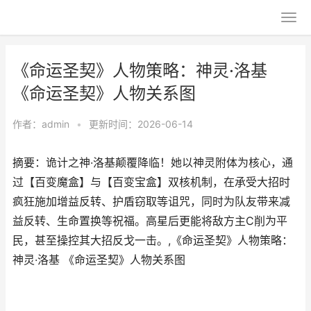
《命运圣契》人物策略：神灵·洛基
《命运圣契》人物关系图
作者：
admin
•
更新时间：2026-06-14
摘要：诡计之神·洛基颠覆降临！她以神灵附体为核心，通
过【百变魔盒】与【百变宝盒】双核机制，在承受大招时
疯狂施加增益反转、护盾窃取等诅咒，同时为队友带来减
益反转、生命置换等祝福。高星后更能将敌方主C削为平
民，甚至操控其大招反戈一击。,《命运圣契》人物策略：
神灵·洛基 《命运圣契》人物关系图