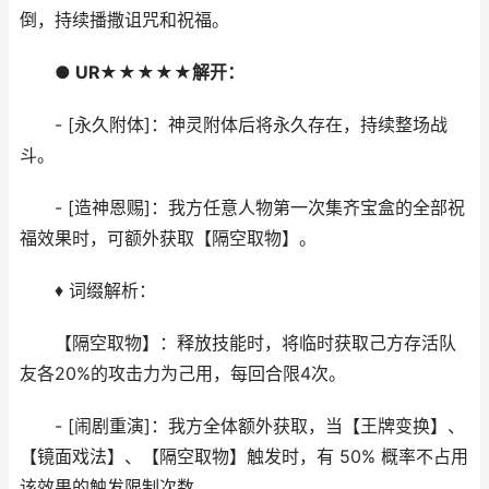
倒，持续播撒诅咒和祝福。
● UR★★★★★解开：
- [永久附体]：神灵附体后将永久存在，持续整场战
斗。
- [造神恩赐]：我方任意人物第一次集齐宝盒的全部祝
福效果时，可额外获取【隔空取物】。
♦ 词缀解析：
【隔空取物】：释放技能时，将临时获取己方存活队
友各20%的攻击力为己用，每回合限4次。
- [闹剧重演]：我方全体额外获取，当【王牌变换】、
【镜面戏法】、【隔空取物】触发时，有 50% 概率不占用
该效果的触发限制次数。