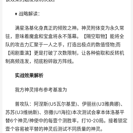
♦ 战略解读：
满星洛基化身真正的倾败之神。神灵附体变为永久常
驻，意味着魔盒和宝盒将永不落幕。【隔空取物】能将全
队的攻击力汇聚于一人之手，打造出极点的数值怪物;而
【闹剧重演】更是打破了次数限制，让各种偷取和反转机
制高频连发，彻底粉碎敌方阵线。
实战效果解析
我方神灵排布参考基准为
普攻队：阿涅斯(U5瓦尔基里)、伊丽丝(U3雅典娜)、
苏苏(U3维纳斯)、弥撒(U1海拉)本次测试会拿本体洛基平
替6个神灵/神使中的每壹个测胜率，打10-20局。接着锁定
壹个容易被平替的神灵后测试不同质量的神灵。