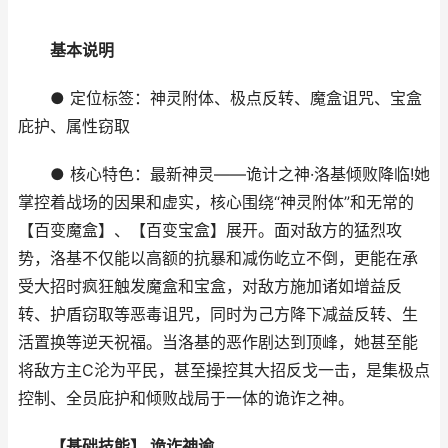
基本说明
● 定位标签：神灵附体、极点反转、魔盒诅咒、宝盒
庇护、属性窃取
● 核心特色：最新神灵——诡计之神·洛基倾败降临!她
掌控着战场的因果和虚实，核心围绕“神灵附体”和无常的
【百变魔盒】、【百变宝盒】展开。面对敌方的猛烈攻
势，洛基不仅能以高额的抗暴和减伤屹立不倒，更能在承
受大招时疯狂触发魔盒和宝盒，对敌方施加诸如增益反
转、护盾窃取等恶毒诅咒，同时为己方降下减益反转、生
活置换等逆天祝福。当洛基的恶作剧达到顶峰，她甚至能
将敌方主C沦为平民，甚至操控其大招反戈一击，是集极点
控制、全员庇护和倾败战局于一体的诡诈之神。
【基础技能】 诡诈神谕