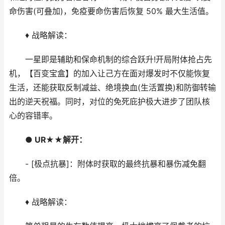
命伤害(可叠加)，免疫要命伤害后恢复 50% 最大生活值。
♦ 战略解读：
一星即是辅助和保命机制的综合跃升!开局附体抢占先
机，【百变宝盒】的加入让己方在面对爆发时不仅能恢复
生活，还能获取反制减益、绝境换血(生活置换)和防御转输
出的逆天祝福。同时，对位的免死庇护极大进步了团队核
心的容错率。
● UR★★解开：
- [极点抗暴]：附体时获取的最终抗暴和暴伤减免翻
倍。
♦ 战略解读：