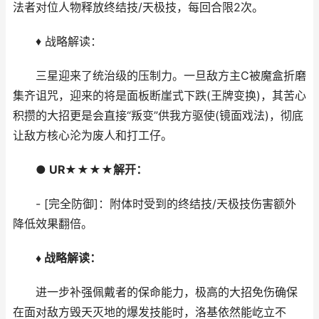
法者对位人物释放终结技/天极技，每回合限2次。
♦ 战略解读：
三星迎来了统治级的压制力。一旦敌方主C被魔盒折磨
集齐诅咒，迎来的将是面板断崖式下跌(王牌变换)，其苦心
积攒的大招更是会直接“叛变”供我方驱使(镜面戏法)，彻底
让敌方核心沦为废人和打工仔。
● UR★★★★解开：
- [完全防御]：附体时受到的终结技/天极技伤害额外
降低效果翻倍。
♦ 战略解读：
进一步补强佩戴者的保命能力，极高的大招免伤确保
在面对敌方毁天灭地的爆发技能时，洛基依然能屹立不