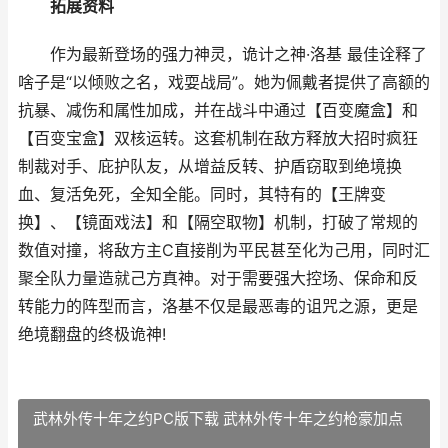
拓展资料
作为最新登场的强力神灵，诡计之神·洛基 最佳诠释了
啥子是“以倾败之名，戏耍战局”。她为佩戴者提供了高额的
抗暴、减伤和属性加成，并在战斗中通过【百变魔盒】和
【百变宝盒】双核运转。这套机制在敌方释放大招时疯狂
制裁对手、庇护队友，从增益反转、护盾窃取到绝境换
血、复活免死，全知全能。同时，其特有的【王牌变
换】、【镜面戏法】和【隔空取物】机制，打破了常规的
数值对撞，将敌方主C直接削为平民甚至化为己用，同时汇
聚全队力量造就己方真神。对于需要强大控场、保命和反
转能力的阵型而言，洛基不仅是最恶毒的诅咒之源，更是
绝境翻盘的终极诡神!
武林外传十年之约PC版下载 武林外传十年之约枪豪加点