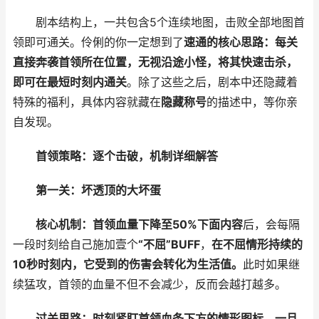
剧本结构上，一共包含5个连续地图，击败全部地图首
领即可通关。伶俐的你一定想到了
速通的核心思路：每关
直接奔袭首领所在位置，无视沿途小怪，将其快速击杀，
即可在最短时刻内通关
。除了这些之后，剧本中还隐藏着
特殊的福利，具体内容就藏在
隐藏称号
的描述中，等你亲
自发现。
首领策略：逐个击破，机制详细解答
第一关：坏透顶的大坏蛋
核心机制：
首领血量下降至50%下面内容
后，会每隔
一段时刻给自己施加壹个
“不屈”BUFF
，
在不屈情形持续的
10秒时刻内，它受到的伤害会转化为生活值。
此时如果继
续猛攻，首领的血量不但不会减少，反而会越打越多。
过关思路：
时刻紧盯首领血条下方的情形图标，一旦