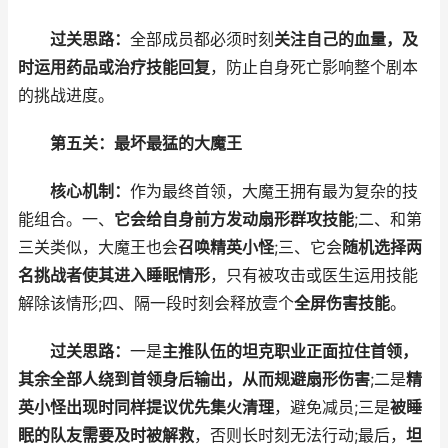
过关思路：
全部成员都必须时刻
关注自己的血量，及
时运用药品或治疗技能回复
，防止自身死亡影响整个剧本
的挑战进度。
第五关：最坏最猛的大魔王
核心机制：
作为最终首领，大魔王拥有最为复杂的技
能组合。一、
它会给自身前方发动扇形群攻技能
;二、和第
三关类似，大魔王也会
召唤精英小怪
;三、它会
随机选择两
名挑战者使其进入睡眠情形
，只有被攻击或医生运用技能
解除该情形;四、隔一段时刻会释放壹个
全屏伤害技能
。
过关思路：
一是
主推队伍的坦克职业正面拉住首领，
其余全部人绕到首领身后输出，从而规避扇形伤害
;二是
精
英小怪出现时同样提议优先集火清理
，避免减员;三是
被睡
眠的队友需要及时被解救
，否则长时刻无法行动;最后，
坦