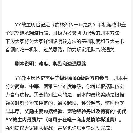
YY教主历险记是《武林外传十年之约》手机游戏中壹
个完整继承端游精髓，且极为考验团队配合的剧本方法，
下边大家将为大家详细说明该方法的基础制度和五大关卡
首领的唯一机制、过关思路，助力玩家组队高效通关!
剧本说明：难度、奖励和速通思路
YY教主历险记需要
等级达到80级后方可参与
。剧本共
分为
简单、中等、困难
三个难度等级，你可以根据队伍实
力自行选择。需要特别注意的是，剧本的最终奖励是根据
通关时刻长短来评定的。通关越快，评分越高，奖励也就
越丰厚。
奖励主要包括经验、宠物经验丹以及特有的“初代
YY教主内丹残片”（可用于在唯一商店兑换珍稀道具）
。
强烈提议大家组队挑战，并尽也许以更快速度完成。