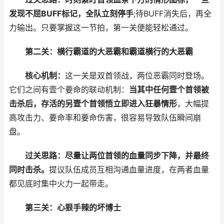
发现不屈BUFF标记，全队立刻停手
;待BUFF消失后，再全
力输出。只要掌握这一节拍，第一关便能轻松通过。
第二关：横行霸道的大恶霸和霸道横行的大恶霸
核心机制：
这一关是双首领战，两位恶霸同时登场。
它们之间有壹个要命的联动机制：
当其中任何壹个首领被
击杀后，存活的另壹个首领悟立即进入狂暴情形
，大幅提
高攻击力、要命率和要命伤害，很容易导致队伍瞬间崩
盘。
过关思路：
尽量让两位首领的血量同步下降，并最终
同时击杀。
提议队伍成员互相沟通血量进度，在两者血量
都见底时集中火力一起带走。
第三关：心狠手辣的坏博士