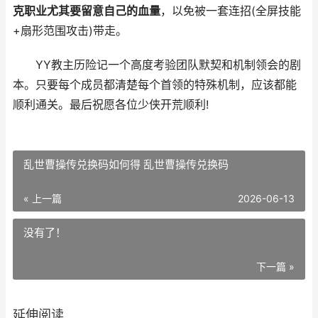
克职业尤其要留意自己的血量
，以免被一套连招(全屏技能
+扇形范围攻击)带走。
YY教主历险记一个高度考验团队默契和机制领会的剧
本。只要每个成员都清楚每个首领的特殊机制，应该都能
顺利通关。最后祝愿各位少侠开荒顺利!
乱世曹操传兑换码如何得 乱世曹操传兑换码
« 上一篇
2026-06-13
没有了！
下一篇 »
延伸阅读