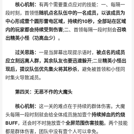
核心机制：
有两个需要重点应对的技能：一、每隔一
段时刻，首领悟
随机点名队伍中的一名成员，以该成员为
中心形成壹个圆形雷电区域，持续约10秒，全部站在区域
内的玩家都会持续受到伤害
;二、首领每隔一段时刻会
召唤
出精英小怪（功高血少）
。
过关思路：
一是当屏幕出现提示语时，
被点名的成员
应立刻远离人群，其余队友也要迅速躲开
;二是
精英小怪出
现后，提议队伍优先集火将其秒杀
，避免被首领和小怪同
时集火导致减员。
第四关：无恶不作的大魔头
核心机制：
这一关的难点在于持续的群体伤害。大魔
头每隔一段时刻就会给全体成员施加壹个
持续掉血的灼烧
BUFF
，还会时不时施放壹个
全屏范围伤害技能
。两个技能
都是群体伤害，团队中没有壹个人可以幸免。