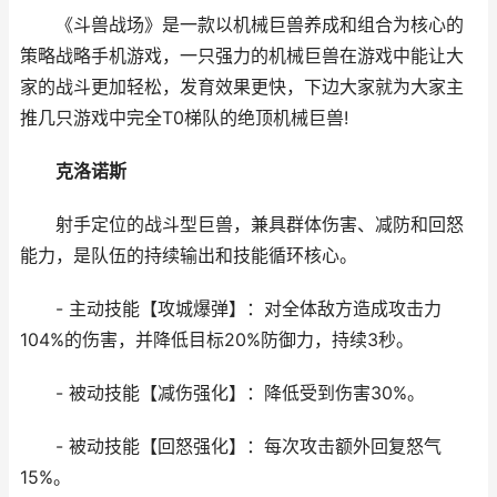
《斗兽战场》是一款以机械巨兽养成和组合为核心的
策略战略手机游戏，一只强力的机械巨兽在游戏中能让大
家的战斗更加轻松，发育效果更快，下边大家就为大家主
推几只游戏中完全T0梯队的绝顶机械巨兽!
克洛诺斯
射手定位的战斗型巨兽，兼具群体伤害、减防和回怒
能力，是队伍的持续输出和技能循环核心。
- 主动技能【攻城爆弹】：对全体敌方造成攻击力
104%的伤害，并降低目标20%防御力，持续3秒。
- 被动技能【减伤强化】：降低受到伤害30%。
- 被动技能【回怒强化】：每次攻击额外回复怒气
15%。