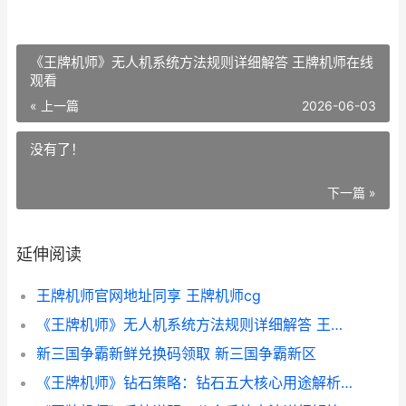
《王牌机师》无人机系统方法规则详细解答 王牌机师在线
观看
« 上一篇
2026-06-03
没有了！
下一篇 »
延伸阅读
王牌机师官网地址同享 王牌机师cg
《王牌机师》无人机系统方法规则详细解答 王牌机师在线观看
新三国争霸新鲜兑换码领取 新三国争霸新区
《王牌机师》钻石策略：钻石五大核心用途解析 王牌机师acer