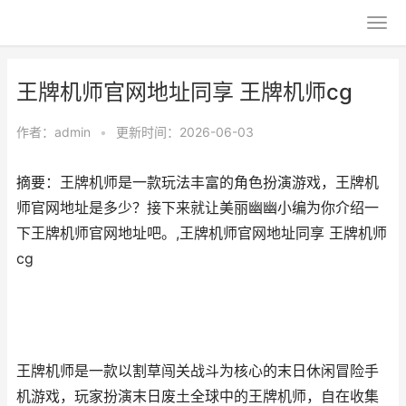
王牌机师官网地址同享 王牌机师cg
作者：
admin
•
更新时间：2026-06-03
摘要：王牌机师是一款玩法丰富的角色扮演游戏，王牌机
师官网地址是多少？接下来就让美丽幽幽小编为你介绍一
下王牌机师官网地址吧。,王牌机师官网地址同享 王牌机师
cg
王牌机师是一款以割草闯关战斗为核心的末日休闲冒险手
机游戏，玩家扮演末日废土全球中的王牌机师，自在收集