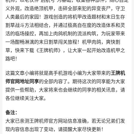
机师，以老伙伴“启航号”为基础，收集各种部件，随心自定
义外观，改造绝顶机甲，击碎全部来犯的异变丧尸，守卫
人类最后的家园！游戏创造的将机甲改造题材和末日生存
割草战斗方法相结合，并通过极高自在度的改造体系和灵
活的临场操控，再加上肉鸽机制的流派构筑，为玩家带来
一场酣畅淋漓的末日割草闯关旅程！机甲肉鸽，爽快割
草，快来下载《王牌机师》，让大家一起开始改造机甲之
路吧！
这篇文章小编将就是高手机游戏小编为大家带来的
王牌机
师官网地址同享
的全部内容了。期待这次的同享能为大家
提供一些帮助，大家将来也会继续的同享的相关讯息，请
各位继续关注大家。
备注：
大家已亲测王牌机师官方网站信息准确，若无论兄弟们发
现内容信息出现了变动，请提醒大家尽快更新！