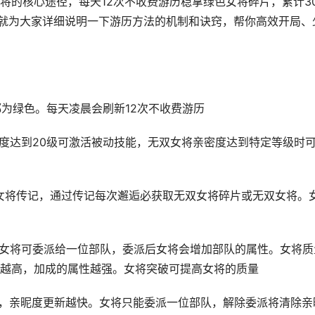
核心途径，每天12次不收费游历稳拿绿色女将碎片，累计30
家就为大家详细说明一下游历方法的机制和诀窍，帮你高效开局、
为绿色。每天凌晨会刷新12次不收费游历
度达到20级可激活被动技能，无双女将亲密度达到特定等级时
开女将传记，通过传记每次邂逅必获取无双女将碎片或无双女将。
女将可委派给一位部队，委派后女将会增加部队的属性。女将质
越高，加成的属性越强。女将突破可提高女将的质量
，亲昵度更新越快。女将只能委派一位部队，解除委派将清除亲