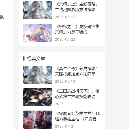
《宗师之上》主线策略：
主线地图游历方法策略详
细解答 宗师之王
队
2026-05-22
《宗师之上》兑换码锦集
宗师之力是干嘛的
2026-05-22
经典文章
《真牛传奇》养成策略：
天赋技能加点方法同享 真
牛官方网站
2026-05-10
《三国志战棋天下》：核
心武将主推和技能联动策
略 三国志 战棋
2025-11-11
《守愿者》英雄主推：T0
强力英雄主推 《守愿者》
英雄事迹材料
2025-07-21