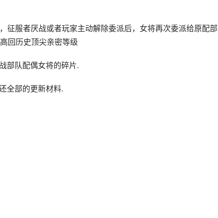
，征服者厌战或者玩家主动解除委派后，女将再次委派给原配部
高回历史顶尖亲密等级
战部队配偶女将的碎片.
还全部的更新材料.