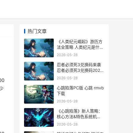
热门文章
《人类纪元崛起》游历方
法全策略 人类纪元是什么
意思?
2026-05-28
忍者必须死3兑换码来袭
忍者必须死3兑换码2026
年最新礼包码
2026-05-28
0
心跳陷落PC版 心跳 rmvb
少
下载
2026-05-28
《心跳陷落》新人策略：
核心方法&特色系统机制
说明 心跳陷阱
2026-05-28