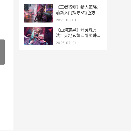
《王者将魂》新人策略：
萌新入门指导&特色方法
说明 将魂换什么
2025-08-01
《山海志异》开灵珠方
法：天地玄黄四阶灵珠方
法开始规则 山海志异有什
2025-07-21
么奖励
»