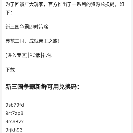
为了回馈广大玩家，官方推出了一系列的资源兑换码，如
下：
新三国争霸
即时策略
典范三国，成就帝王之旅！
[进入专区]
|
PC版
|
礼包
下载
新三国争霸新鲜可用兑换码：
9sb79fd
9rt7zp8
9rs68vx
9rjkh93