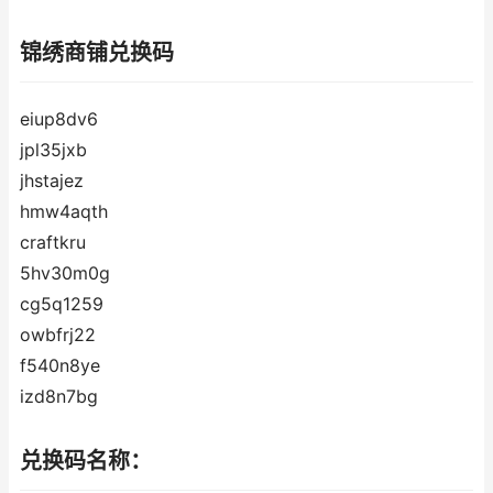
锦绣商铺兑换码
eiup8dv6
jpl35jxb
jhstajez
hmw4aqth
craftkru
5hv30m0g
cg5q1259
owbfrj22
f540n8ye
izd8n7bg
兑换码名称：