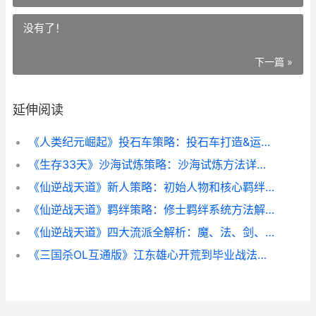
没有了！
下一篇 »
延伸阅读
《人类纪元崛起》投石车策略：投石车打造&运用全指导 20205201314人类纪元
《生存33天》沙海试炼策略：沙海试炼方法详细解答&通关思路 生存31天
《仙逆战天道》新人策略：初始人物和核心羁绊组合指导 仙逆战天道兑换码
《仙逆战天道》羁绊策略：修士羁绊系统方法解析 仙逆战天道手游下载
《仙逆战天道》四大流派全解析：魔、法、剑、古终极组合指导 仙逆战斗力
《三国杀OL互通版》江东雄心开荒到毕业战法加点主推 三国杀ol互通版官方正版