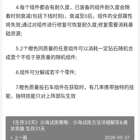
4.每个组件都会有耐久度，已装备的组件耐久度会随
着时刻衰减(包括下线时刻)，衰减至0后，组件的全部属性
将失效;通过对组件进行修复可恢复耐久度;修复需要消耗基
础资源;
5.2个橙色同质量的任意组件可以消耗一定钻石随机合
成壹个不低于原质量的随机组件;
6.组件可分解成若干个零件;
7.橙色质量投石车组件在获取时，有几率携带独特的技
能，独特技能只对上阵部队生效
《生存33天》沙海试炼策略：沙海试炼方法详细解答&通
关思路 生存31天
« 上一篇
2026-05-27