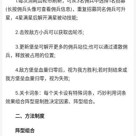
1.每次消耗齿轮币刷新，可从3名佣兵中选择1名招募
(长按佣兵头像可查看佣兵信息)，重复招募同名佣兵可升
星，4星满星后解开满星被动技能;
2.击败敌方小兵可以获取齿轮币;
3.更新堡垒可解开更多的佣兵站位;也可以通过遣散佣
兵，释放被占用的位置;
4.敌方堡垒血量归零后，视为我方胜利;若时刻结束或
我方堡垒血量归零，视为失败;
5.关卡词条：每个关卡设有特殊词条，巧妙利用词条
效果组合阵型是制胜决定因素、阵型组合。
二、方法制度
阵型组合